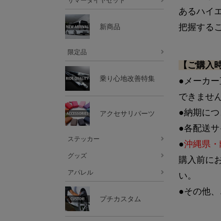
サマータイヤセット
あるハイ
把握する
新商品
限定品
【ご購入
乗り心地改善特集
●メーカ
できませ
●納期に
アクセサリパーツ
●各配送
ステッカー
●
沖縄県・
グッズ
購入前に
アパレル
い。
●その他、
プチカスタム