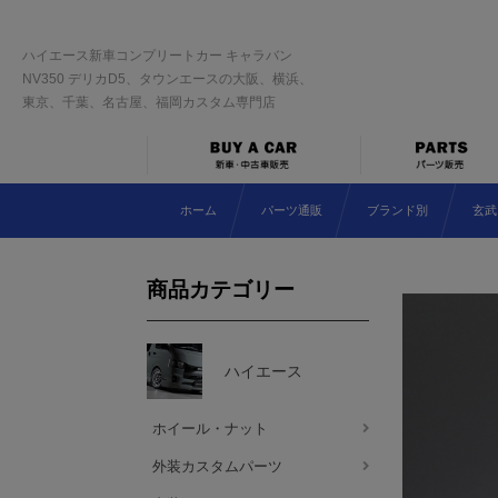
ハイエース新車コンプリートカー キャラバン
NV350 デリカD5、タウンエースの大阪、横浜、
東京、千葉、名古屋、福岡カスタム専門店
ホーム
パーツ通販
ブランド別
玄武
商品カテゴリー
ハイエース
ホイール・ナット
外装カスタムパーツ