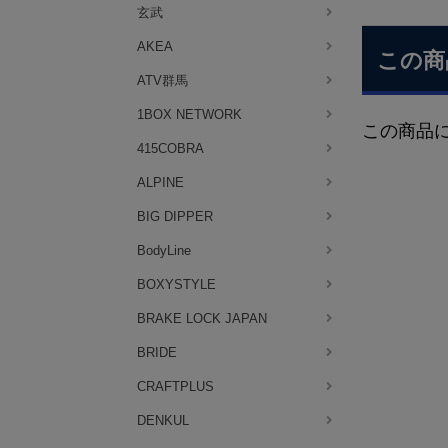
玄武
AKEA
この商
ATV群馬
1BOX NETWORK
この商品
415COBRA
ALPINE
BIG DIPPER
BodyLine
BOXYSTYLE
BRAKE LOCK JAPAN
BRIDE
CRAFTPLUS
DENKUL