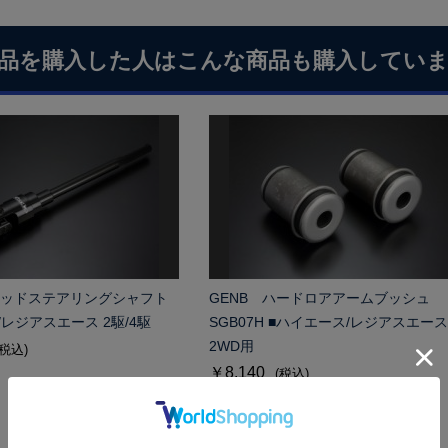
品を購入した人はこんな商品も購入してい
リッドステアリングシャフト
GENB ハードロアアームブッシュ
/レジアスエース 2駆/4駆
SGB07H ■ハイエース/レジアスエース
2WD用
(税込)
￥8,140
(税込)