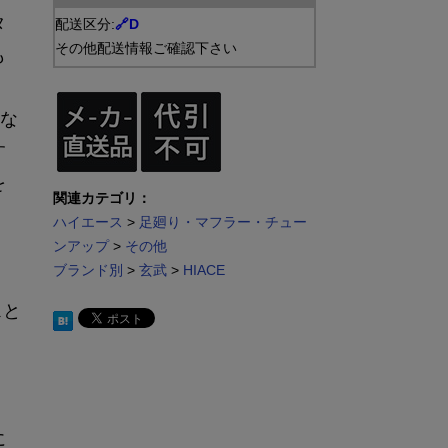
タ
配送区分:
🔗D
その他配送情報ご確認下さい
も
とな
す
を
関連カテゴリ：
ハイエース
>
足廻り・マフラー・チュー
ンアップ
>
その他
ブランド別
>
玄武
>
HIACE
スと
に