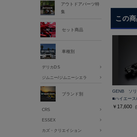
アウトドアパーツ特
集
この商
セット商品
車種別
デリカD:5
ジムニー/ジムニーシエラ
GENB ソ
ブランド別
■ハイエース
￥17,600
CRS
ESSEX
カズ・クリエイション