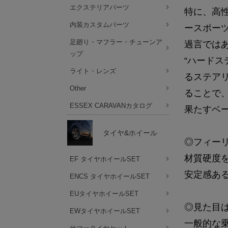
エクステリアパーツ
特に、高
内装カスタムパーツ
ースポー
足廻り・マフラー・チューンア
過言では
ップ
“ハード
ライト・レンズ
るステア
Other
ることで
ESSEX CARAVANカタログ
果たすベ
タイヤ&ホイール
◎フィー
材質硬度を
EF タイヤホイールSET
安定感あ
ENCS タイヤホイールSET
EUタイヤホイールSET
◎見た目は
EWタイヤホイールSET
一般的な