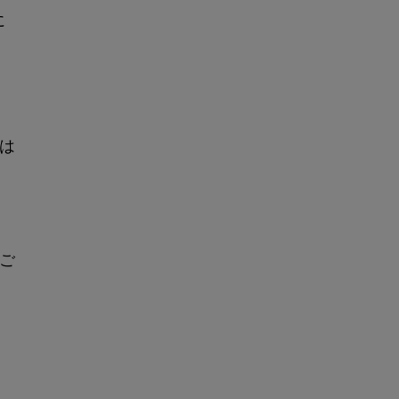
に
。
は
ご