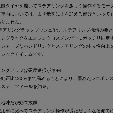
性能タイヤを履いてステアリングを激しく操作するモー
ツ車両においては、まず最初に手を加える部分といって
ありません。
ステアリングラックブッシュ”は、ステアリング機構の要
リングラックをエンジンクロスメンバーにガッチリ固定
、シャープなハンドリングとステアリングの中立性向上
ーシックアイテムです。
リングアップは硬度選択がキモ!
純正比120 %まで高めることにより、優れたレスポン
るステアフィールを約束。
地味だが効果抜群!
乗用車に比べてステアリング操作が慌ただしくなる傾向