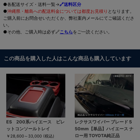
●各配送サイズ・送料一覧→
🔗送料区分
●
沖縄県・離島への配送料金については都度お見積り
となります。
ご購入前にお問合せいただくか、弊社案内メールにてご確認くださ
い。
●その他、ご購入時は必ず🔗
こちら
をご一読ください。
この商品を購入した人はこんな商品も購入しています
ES 200系ハイエース ビレ
レクサスワイパー ブレード 5
ットコンソールトレイ
50mm【単品】ハイエース ナ
ロー用 TOYOTA純正品
￥28,600～33,000
(税込)