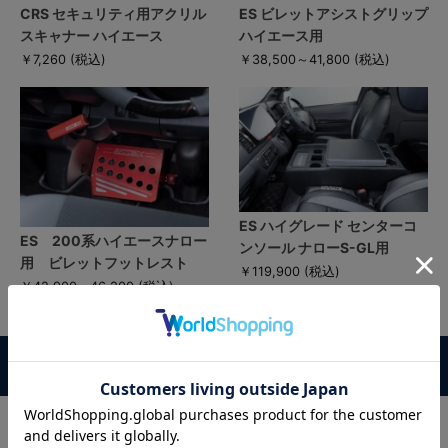
CRS セキュリティ用アクリル
ES ビレットアシストグリップ
スキャナー ハイエース
ハイエース用
￥7,260
(税込)
￥38,500～41,800
(税込)
ES ハイグレード センターコ
ES 200系ハイエースナロー
ンソール ナローS-GL用
用 ビレットフットレスト
￥119,900
(税込)
￥42,900～46,200
(税込)
この商品に対するお客様の声
この商品に対するご感想をぜひお寄せください。