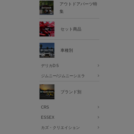
アウトドアパーツ特
集
セット商品
車種別
デリカD:5
ジムニー/ジムニーシエラ
ブランド別
CRS
ESSEX
カズ・クリエイション