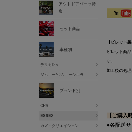
アウトドアパーツ特
集
セット商品
【ビレット製
車種別
ビレット商品
す。
デリカD:5
加工後の処理
ジムニー/ジムニーシエラ
ブランド別
CRS
【ご購入
ESSEX
●各配送
カズ・クリエイション