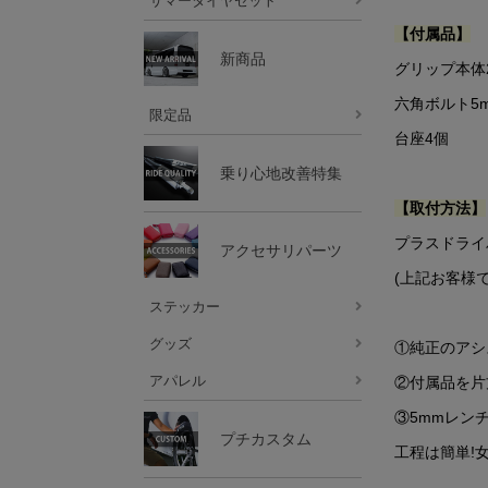
サマータイヤセット
【付属品】
新商品
グリップ本体2
六角ボルト5
限定品
台座4個
乗り心地改善特集
【取付方法】
プラスドライ
アクセサリパーツ
(上記お客様
ステッカー
グッズ
①純正のアシ
アパレル
②付属品を片
③5mmレン
プチカスタム
工程は簡単!