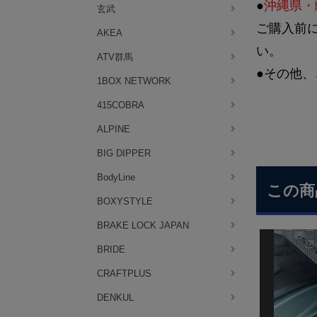
●
沖縄県・
玄武
ご購入前
AKEA
い。
ATV群馬
●その他、
1BOX NETWORK
415COBRA
ALPINE
BIG DIPPER
BodyLine
この商
BOXYSTYLE
BRAKE LOCK JAPAN
BRIDE
CRAFTPLUS
DENKUL