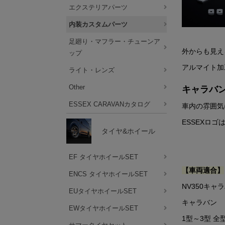
エクステリアパーツ
内装カスタムパーツ
足廻り・マフラー・チューンア
外からも見え
ップ
アルマイト加
ライト・レンズ
Other
キャラバ
ESSEX CARAVANカタログ
車内の雰囲気
ESSEXロ
タイヤ&ホイール
EF タイヤホイールSET
【車両適合】
ENCS タイヤホイールSET
NV350キャ
EUタイヤホイールSET
キャラバン
EWタイヤホイールSET
1型～3型 全