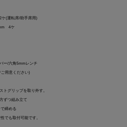
ケ(運転席/助手席用)
mm 4ケ
バー/六角5mmレンチ
でご用意ください)
ストグリップを取り外す。
方ずつ組み立て
チで締める
女性でも取付可能です。