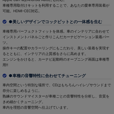
車種専用取付けキットを利用することで、あなたの愛車専用装着が
可能。HDMI-CEC対応。
●美しいデザインでコックピットとの一体感を生む
車種専用パーフェクトフィットを体感。車のインテリアに合わせて
インストメントパネルごと作りこんだカーナビゲーション装着パー
ツ。
操作キーの配置やカラーリングにもこだわり、美しい装着を実現す
るとともに、インテリアの上質感をさらに高めます。
エンジンをかけると、カーナビ起動時のオープニング画面は車種専
用!!
●車種の音響特性に合わせてチューニング
車内空間という特別な場所で、CDはもちろんハイレゾサウンドまで
存分に楽しめるように。
熟練のサウンドマイスターが車種ごとの音響特性を分析し、音質を
きめ細かくチューニング。
車内を理想の音響空間へ仕上げています。