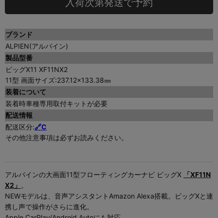
入荷次第発送で予約
ブランド
ALPIEN(アルパイン)
製品型番
ビッグX11 XF11NX2
11型 画面サイズ:237.12×133.38㎜
装着について
装着時車種専用取付キットが必要
配送情報
配送区分:
🔗C
その他注意事項は必ずお読みください。
アルパインの大画面11型フローティングカーナビ ビッグX
「XF11N
X2」
。
NEWモデルは、音声アシスタントAmazon Alexa搭載。ビッグXと連
携し声で操作がさらに進化。
Apple CarPlay/Android Autoにも対応。