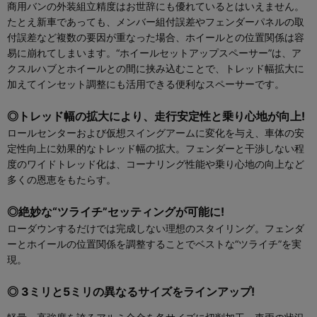
商用バンの外装組立精度はお世辞にも優れているとはいえません。
たとえ新車であっても、メンバー組付誤差やフェンダーパネルの取
付誤差など複数の要因が重なった場合、ホイールとの位置関係は容
易に崩れてしまいます。“ホイールセットアップスペーサー”は、ア
クスルハブとホイールとの間に挟み込むことで、トレッド幅拡大に
加えてインセット調整にも活用できる便利なスペーサーです。
◎トレッド幅の拡大により、走行安定性と乗り心地が向上!
ロールセンターおよび仮想スイングアームに変化を与え、車体の安
定性向上に効果的なトレッド幅の拡大。フェンダーと干渉しない程
度のワイドトレッド化は、コーナリング性能や乗り心地の向上など
多くの恩恵をもたらす。
◎絶妙な“ツライチ”セッティングが可能に!
ローダウンするだけでは完成しない理想のスタイリング。フェンダ
ーとホイールの位置関係を調整することでベストな“ツライチ”を実
現。
◎ 3ミリと5ミリの異なるサイズをラインアップ!