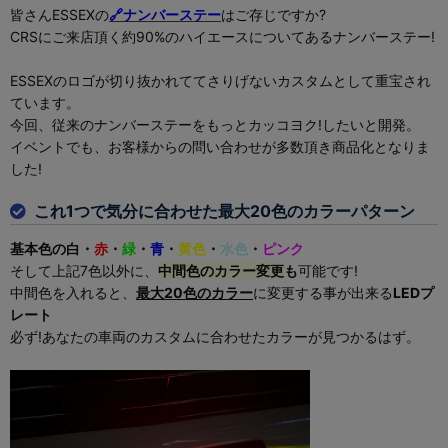
皆さんESSEXの
🔗ナンバーステー
はご存じですか?
CRSにご来店頂く約90%のハイエースについてあるナンバーステー!
ESSEXのロゴが切り抜かれててさりげないカスタムとして重宝され
ています。
今回、従来のナンバーステーをもっとカッコヨク!したいと開発。
イベントでも、お客様からの問い合わせが多数頂き商品化となりま
した!
これ1つで気分に合わせた最大20色のカラーパターン
基本色の白・
赤
・
緑
・
青
・
黄色
・
水色
・
ピンク
そして上記7色以外に、
中間色のカラー変更
も
可能です!
中間色を入れると、
最大20色のカラー
に変更する事が出来る
LEDプ
レート
必ず!あなたの車両のカスタムに合わせたカラーが見つかるはず。