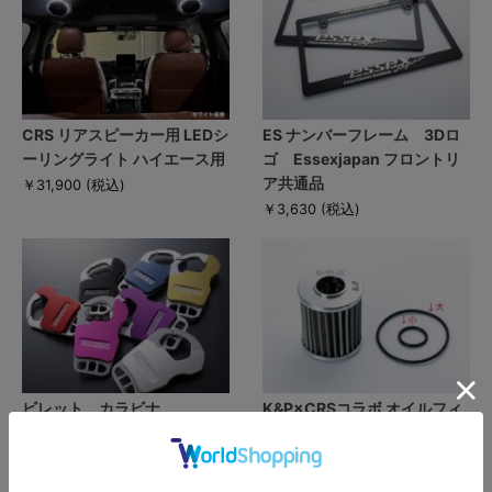
CRS リアスピーカー用 LEDシ
ES ナンバーフレーム 3Dロ
ーリングライト ハイエース用
ゴ Essexjapan フロントリ
ア共通品
￥31,900
(税込)
￥3,630
(税込)
ビレット カラビナ
K&P×CRSコラボ オイルフィ
ルター リペア用Oリング(小)
￥11,000
(税込)
TRH/GDH用
￥440
(税込)