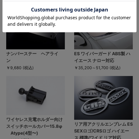
ナンバーステー ヘアライ
ES ワイパーガード ABS製 ハ
ン
イエース ナロー対応
￥9,680
(税込)
￥35,200～51,700
(税込)
ワイヤレス充電ホルダー向け
リア用アクリルエンブレム ES
スイッチホールカバー15.8φ
SEXロゴ/CRSロゴ ハイエー
Atype(4型〜)
ス 標準/ワイド リア対応