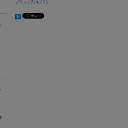
ブランド別
>
CRS
を
チ
心