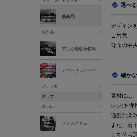
サマータイヤセット
選べる
新商品
デザイン
限定品
ご用意。
背面の中
乗り心地改善特集
アクセサリパーツ
確かな
ステッカー
素材には、
グッズ
レン)を採
アパレル
適度な柔
プチカスタム
また、落
して持ち