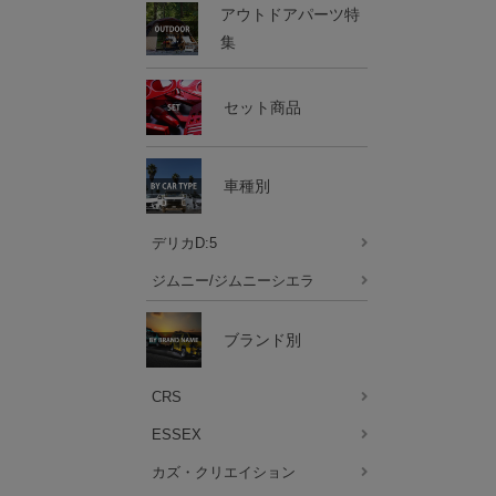
アウトドアパーツ特
集
セット商品
車種別
デリカD:5
ジムニー/ジムニーシエラ
ブランド別
CRS
ESSEX
カズ・クリエイション