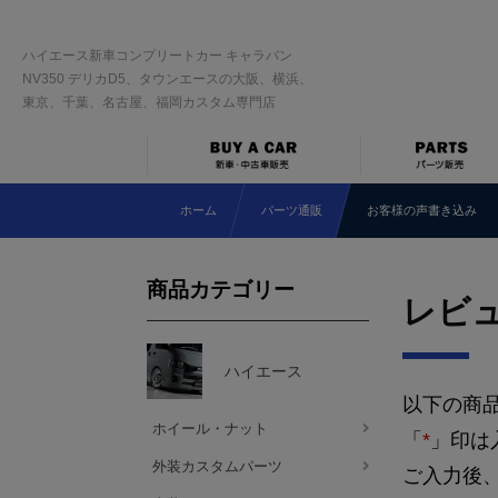
ハイエース新車コンプリートカー キャラバン
NV350 デリカD5、タウンエースの大阪、横浜、
東京、千葉、名古屋、福岡カスタム専門店
ホーム
パーツ通販
お客様の声書き込み
商品カテゴリー
レビ
ハイエース
以下の商
ホイール・ナット
「
*
」印は
外装カスタムパーツ
ご入力後