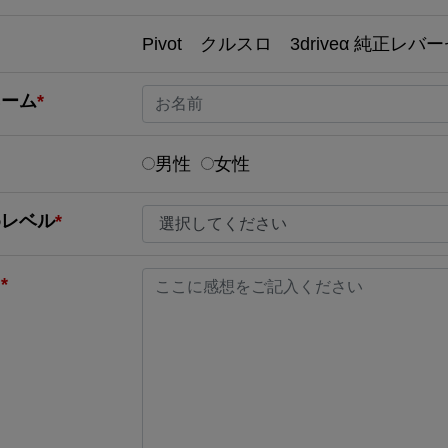
Pivot クルスロ 3driveα 純正レバ
ネーム
*
男性
女性
めレベル
*
ト
*