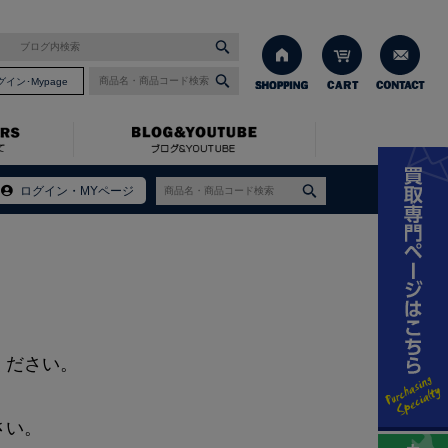
グイン･Mypage
ログイン・MYページ
ください。
さい。