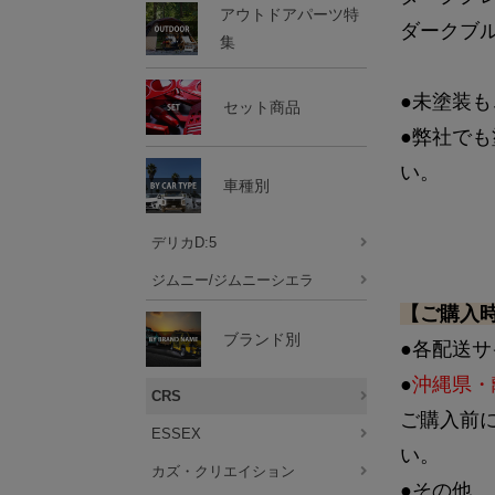
アウトドアパーツ特
ダークブルー
集
●未塗装
セット商品
●弊社で
い。
車種別
デリカD:5
ジムニー/ジムニーシエラ
【ご購入
ブランド別
●各配送
●
沖縄県・
CRS
ご購入前
ESSEX
い。
カズ・クリエイション
●その他、