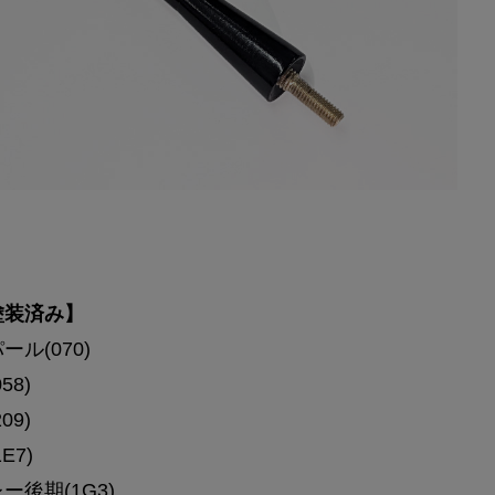
塗装済み】
ル(070)
58)
09)
E7)
ー後期(1G3)