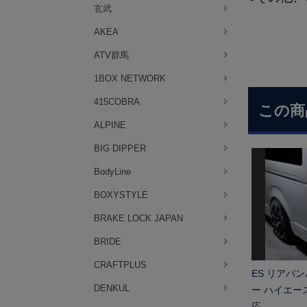
玄武
AKEA
ATV群馬
1BOX NETWORK
415COBRA
この商
ALPINE
BIG DIPPER
BodyLine
BOXYSTYLE
BRAKE LOCK JAPAN
BRIDE
CRAFTPLUS
ES リアバ
DENKUL
ー ハイエー
応