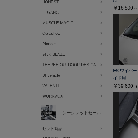
HONEST
￥16,500～
LEGANCE
MUSCLE MAGIC
OGUshow
Pioneer
SILK BLAZE
TEEPEE OUTDOOR DESIGN
ES ワイパー
UI vehicle
イド用
￥39,600
VALENTI
WORKVOX
シークレットセール
セット商品