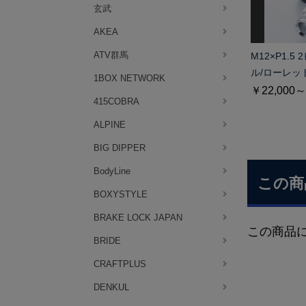
玄武
AKEA
ATV群馬
M12×P1.
ル/ローレッ
1BOX NETWORK
￥22,000～
415COBRA
ALPINE
BIG DIPPER
BodyLine
この商
BOXYSTYLE
BRAKE LOCK JAPAN
この商品
BRIDE
CRAFTPLUS
DENKUL