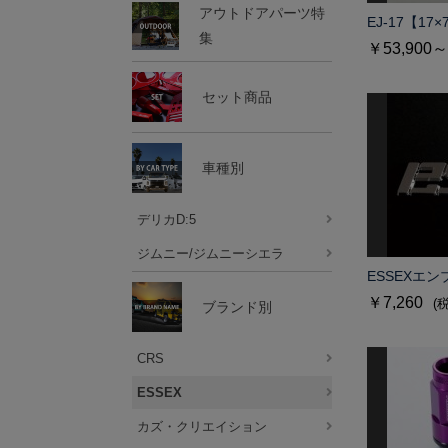
アウトドアパーツ特
EJ-17【17×
集
￥53,900～
セット商品
車種別
デリカD:5
ジムニー/ジムニーシエラ
ESSEXエン
￥7,260
(
ブランド別
CRS
ESSEX
カズ・クリエイション