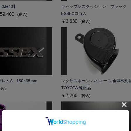
7.0J+43】
ギャップレスクッション ブラック
ESSEXロゴ入
59,400
(税込)
￥3,630
(税込)
ブレムA 180×35mm
レクサスホーン ハイエース 全年式対
TOYOTA 純正品
税込)
￥7,260
(税込)