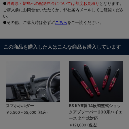
●
沖縄県・離島への配送料金については都度お見積り
となります。
ご購入前にお問合せいただくか、弊社案内メールにてご確認くださ
い。
●その他、ご購入時は必ず🔗
こちら
をご一読ください。
この商品を購入した人はこんな商品も購入しています
スマホホルダー
ES KYB製 14段調整式ショッ
クアブソーバー 200系ハイエ
￥5,500～55,000
(税込)
ース 全年式対応
￥121,000
(税込)