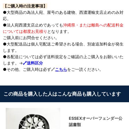
【ご購入時の注意事項】
●大型商品の為法人宛、屋号のある建物、西濃運輸支店止めのみ対
応。
●法人宛西濃支店止めであっても
沖縄県・または離島への配送料金
については都度お見積り
となります。
ご購入前にお問合せください。
●大型配送品は個人宅配送ご希望される場合、別途追加料金が発生
します。
●各配送については必ず送料規定をご確認の上ご購入をお願いいた
します。→
🔗送料区分
●その他、ご購入時は必ず🔗
こちら
をご一読ください。
この商品を購入した人はこんな商品も購入しています
ESSEXオーバーフェンダー公
認書類