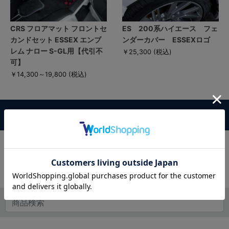
CRS フロアマット フロントセ
ES 200系ハイエース フェ
カンドセット ESSEX エンブ
ンダーカバー ESSEXロゴ
レム ナロー S-GL用【代引不
￥25,300
(税込)
可】
￥14,300～19,800
(税込)
この商品に対するお客様の声
この商品に対するご感想をぜひお寄せください。
レビュー