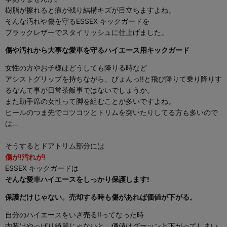
樹脂が擦れると痕が残り結構キズが目立ちますよね。
そんな汚れや傷を守るESSEX キックガードを
ブラックレザーでスタイリッシュに仕上げました。
傷や汚れから大事な愛車を守るハイエース用キックガード
女性の方やお子様はどうしても降りる時など
アシストグリップを持ちながら、ぴょんっ!!と飛び降りて乗り降りす
るなんて事が日常茶飯事ではないでしょうか。
また助手席の女性って脚を組むことが多いですよね。
ヒールのつま先でコツコツとトリムを突いたりしてる方も多いので
は…
そうするとドアトリム部分には
傷が!汚れが!
ESSEX キックガードは
そんな愛車ハイエースをしっかり保護します!
保護だけじゃない。売却する時も傷があれば価値が下がる。
自分のハイエースをいざ売る!!ってなった時
内装はやっぱり綺麗じゃないと、価値はグーッンと下がってしまい