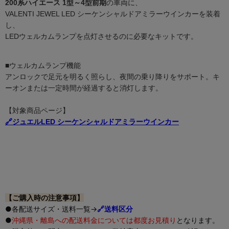
200系ハイエース 1型～4型前期
の車両に、
VALENTI JEWEL LED シーケンシャルドアミラーウインカーを装着
し、
LEDウェルカムランプを点灯させるのに必要なキットです。
■ウェルカムランプ機能
アンロックで足元を明るく照らし、夜間の乗り降りをサポート。キ
ーオンまたは一定時間が経過すると消灯します。
【対象商品ページ】
🔗ジュエルLED シーケンシャルドアミラーウインカー
【ご購入時の注意事項】
●各配送サイズ・送料一覧→
🔗送料区分
●
沖縄県・離島への配送料金については都度お見積り
となります。