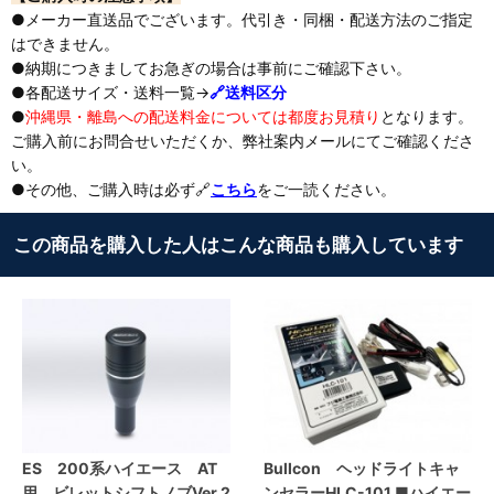
●メーカー直送品でございます。代引き・同梱・配送方法のご指定
はできません。
●納期につきましてお急ぎの場合は事前にご確認下さい。
●各配送サイズ・送料一覧→
🔗送料区分
●
沖縄県・離島への配送料金については都度お見積り
となります。
ご購入前にお問合せいただくか、弊社案内メールにてご確認くださ
い。
●その他、ご購入時は必ず🔗
こちら
をご一読ください。
この商品を購入した人はこんな商品も購入しています
ES 200系ハイエース AT
Bullcon ヘッドライトキャ
用 ビレットシフトノブVer.2
ンセラーHLC-101 ■ハイエー