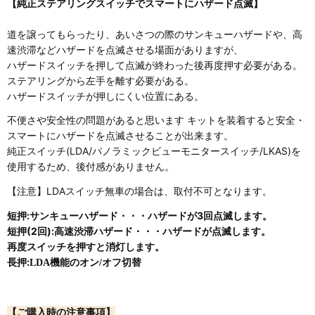
【純正ステアリングスイッチでスマートにハザード点滅】
道を譲ってもらったり、あいさつの際のサンキューハザードや、高
速渋滞などハザードを点滅させる場面がありますが、
ハザードスイッチを押して点滅が終わった後再度押す必要がある。
ステアリングから左手を離す必要がある。
ハザードスイッチが押しにくい位置にある。
不便さや安全性の問題があると思います キットを装着すると安全・
スマートにハザードを点滅させることが出来ます。
純正スイッチ(LDA/パノラミックビューモニタースイッチ/LKAS)を
使用するため、後付感がありません。
【注意】LDAスイッチ無車の場合は、取付不可となります。
短押:サンキューハザード・・・ハザードが3回点滅します。
短押(2回):高速渋滞ハザード・・・ハザードが点滅します。
再度スイッチを押すと消灯します。
長押:
LDA
機能のオン/オフ切替
【ご購入時の注意事項】