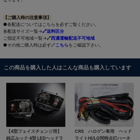
【ご購入時の注意事項】
●各配送についてはこちらを必ずご覧ください。
各配送サイズ一覧→
🔗送料区分
ご指定不可地域一覧→
🔗
西濃運輸配送不可地域
●その他ご購入時は必ず🔗
こちら
をご確認下さい。
この商品を購入した人はこんな商品も購入しています
【4型フェイスチェンジ用】
CRS ハロゲン車用 ヘッド
純正ルック 4型 LEDヘッドラ
ライトHI/LO同時点灯ハーネ