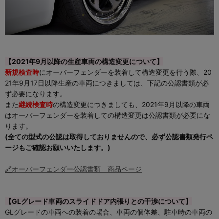
【2021年9月以降の生産車両の構造変更について】
新規検査時
にオーバーフェンダーを装着して構造変更を行う際、20
21年9月17日以降生産の車両につきましては、下記の公認書類が必
ず必要になります。
また
継続検査時
の構造変更につきましても、2021年9月以降の車両
はオーバーフェンダーを装着しての構造変更は公認書類が必要にな
ります。
(全ての型式の公認は取得しておりませんので、必ず公認書類発行ペ
ージもご確認お願いいたします。)
🔗
オーバーフェンダー公認書類 商品ページ
【GLグレード車両のスライドドア内張りとの干渉について】
GLグレードの車両への装着の場合、車両の個体差、駐車時の車両の