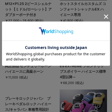
M12×P1.25 2ピースシェルナ
ホットスタイルカスタムズ コ
ット【ミドル/ローレット】ア
ンフォートシャックルEX ハ
ダプターポーチ付き
イエース専用
￥22,000～28,600
(税込)
￥41,800
(税込)
純正部品 センチュリーホーン
ES EXTREME フロントリッ
ハイエースに高級ホーン
プスポイラー ハイエース標準
4型以降～
￥11,000
(税込)
￥68,200
(税込)
ブレーキロックジャパン ブ
レーキペダルロック ハイエー
ス/キャラバン 車種専用設計