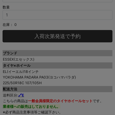
数量
在庫：
0
入荷次第発送で予約
ブランド
ESSEX(エセックス)
タイヤ×ホイール
EL(イーエル)18インチ
YOKOHAMA PADARA PA03(ヨコハマパラダ)
225/50R18C 107/105H
配送方法
送料区分:
🔗
E
こちらの商品は
一般会員様限定のタイヤホイールセット
です。
業者様への販売はしておりません。
※必ず商品注意事項等ご確認下さい。