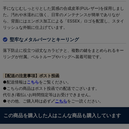
手になじむしっとりとした質感の合成皮革(PUレザー)を採用しまし
た。汚れや水濡れに強く、日常のメンテナンスが簡単でありなが
ら、背面にはエンボス加工による「ESSEX」ロゴを配置し、スタイ
リッシュな外観に仕上げています。
堅牢なメタルパーツとキーリング
落下防止に役立つ頑丈なカラビナと、複数の鍵をまとめられるキー
リングが付属。ベルトループやバッグへ装着可能です。
【配送の注意事項】ポスト投函
●配送情報は
こちら
をご覧ください。
●こちらの商品はポスト投函での配送でございます。
代引き/着払いお時間指定等はお受けできません。
●その他、ご購入時は必ず🔗
こちら
をご一読ください。
この商品を購入した人はこんな商品も購入しています