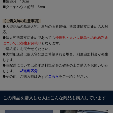
■角部分 10cm
■タイヤハウス前部 5cm
【ご購入時の注意事項】
●大型商品の為法人宛、屋号のある建物、西濃運輸支店止めのみ対
応。
●法人宛西濃支店止めであっても
沖縄県・または離島への配送料金
については都度お見積り
となります。
ご購入前にお問合せください。
●大型配送品は個人宅配送ご希望される場合、別途追加料金が発生
します。
●各配送については必ず送料規定をご確認の上ご購入をお願いいた
します。→
🔗送料区分
●その他、ご購入時は必ず🔗
こちら
をご一読ください。
この商品を購入した人はこんな商品も購入しています