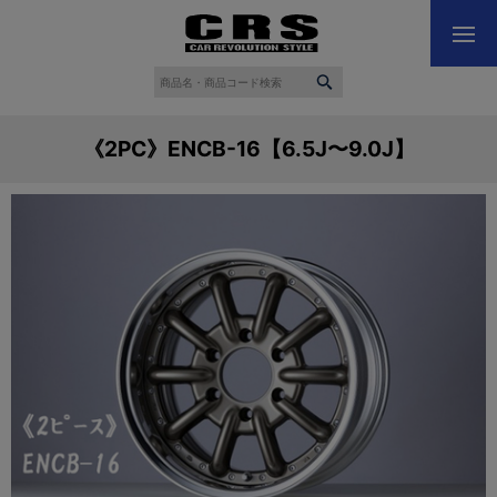
《2PC》ENCB-16【6.5J〜9.0J】