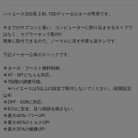
ハイエース200系 2.8L 1GDディーゼルターボ専用です。
今までのサブコンと違い、コンピューターに割り込ませるタイプで
はなく、カプラーオンで取付!!
簡単に取付できるので、ノーマルに戻す作業も楽チンです。
下記メーカー公表のスペックです。
☆ターボ・ブースト燃料制御。
☆AT・MTどちらも対応。
☆7段階の調整可能。
※ハイエースは5以上の設定で取付しないでください。(初期設定
は4)
☆DPF・EGRに対応。
☆ECUに安全、且つ痕跡を残さない。
☆最大40%パワーUP!
☆最大40%のトルクUP!
☆最大20%の燃費UP!