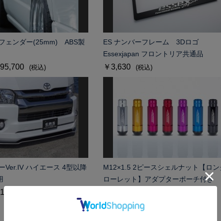
フェンダー(25mm) ABS製
ES ナンバーフレーム 3Dロゴ
Essexjapan フロントリア共通品
95,700
￥3,630
(税込)
(税込)
ーVer.IV ハイエース 4型以降
M12×1.5 2ピースシェルナット【ロン
用
ローレット】アダプターポーチ付き
102,300
￥28,600～31,900
(税込)
(税込)