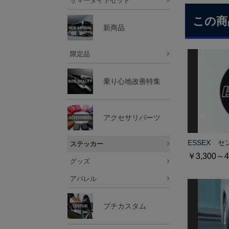
サマータイヤセット
この商
新商品
限定品
乗り心地改善特集
アクセサリパーツ
ESSEX セ
ステッカー
￥3,300～4
グッズ
アパレル
プチカスタム