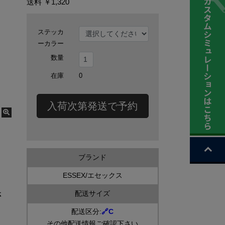
送料
￥1,320
ステッカ
ーカラー
数量
在庫
0
入荷次第発送で予約
ブランド
ESSEX/エセックス
さ
配送サイズ
配送区分:
🔗C
その他配送情報ご確認下さい