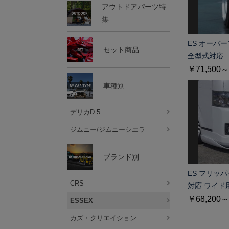
アウトドアパーツ特
集
ES オーバー
セット商品
全型式対応
￥71,500～
車種別
デリカD:5
ジムニー/ジムニーシエラ
ブランド別
ES フリッパ
CRS
対応 ワイド
￥68,200～
ESSEX
カズ・クリエイション