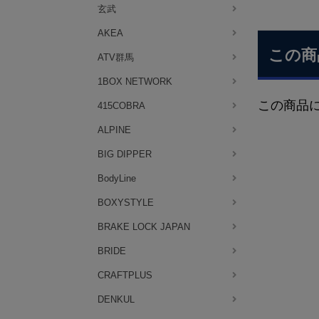
玄武
AKEA
この商
ATV群馬
1BOX NETWORK
この商品
415COBRA
ALPINE
BIG DIPPER
BodyLine
BOXYSTYLE
BRAKE LOCK JAPAN
BRIDE
CRAFTPLUS
DENKUL