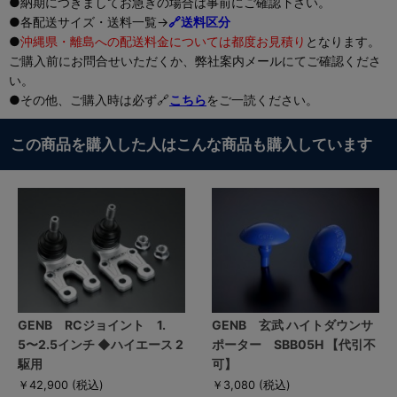
●納期につきましてお急ぎの場合は事前にご確認下さい。
●各配送サイズ・送料一覧→
🔗送料区分
●
沖縄県・離島への配送料金については都度お見積り
となります。
ご購入前にお問合せいただくか、弊社案内メールにてご確認くださ
い。
●その他、ご購入時は必ず🔗
こちら
をご一読ください。
この商品を購入した人はこんな商品も購入しています
GENB RCジョイント 1.
GENB 玄武 ハイトダウンサ
5〜2.5インチ ◆ハイエース 2
ポーター SBB05H 【代引不
駆用
可】
￥42,900
(税込)
￥3,080
(税込)