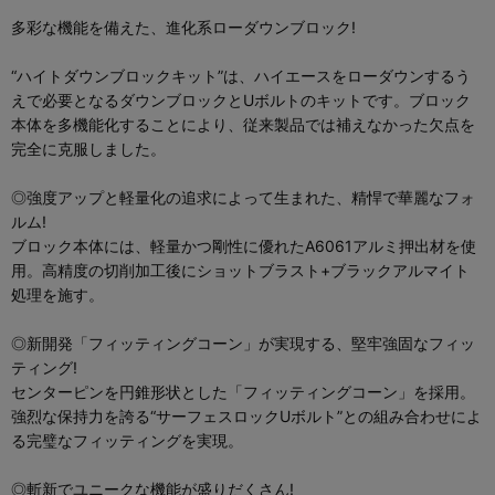
多彩な機能を備えた、進化系ローダウンブロック!
“ハイトダウンブロックキット”は、ハイエースをローダウンするう
えで必要となるダウンブロックとUボルトのキットです。ブロック
本体を多機能化することにより、従来製品では補えなかった欠点を
完全に克服しました。
◎強度アップと軽量化の追求によって生まれた、精悍で華麗なフォ
ルム!
ブロック本体には、軽量かつ剛性に優れたA6061アルミ押出材を使
用。高精度の切削加工後にショットブラスト+ブラックアルマイト
処理を施す。
◎新開発「フィッティングコーン」が実現する、堅牢強固なフィッ
ティング!
センターピンを円錐形状とした「フィッティングコーン」を採用。
強烈な保持力を誇る“サーフェスロックUボルト”との組み合わせによ
る完璧なフィッティングを実現。
◎斬新でユニークな機能が盛りだくさん!