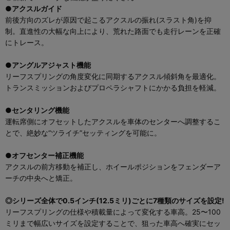
●アクスルガイド
前後方向のズレが原因で起こるアクスルの振れ(スラスト角)を抑
制。直進性の大幅な向上により、荒れた路面でも走行レーンを正確
にトレース。
●アングルアジャスト機能
リーフスプリングの角度変化に同期するアクスル傾斜角を最適化。
トランスミッションおよびプロペラシャフトにかかる負担を軽減。
●センタリング機能
運転席側にオフセットしたアクスルを車体のセンターへ調整するこ
とで、絶妙な“ツライチ”セッティングを可能に。
●オフセンター補正機能
アクスルの前方移動を補正し、ホイールポジションをフェンダーア
ーチの中央へと矯正。
◎シリーズ全体で0.5インチ(12.5ミリ)ごとに7種類のサイズを設定!
リーフスプリングの仕様や積載量によって変化する車高。25〜100
ミリまで幅広いサイズを設定することで、狙った車高へ確実にセッ