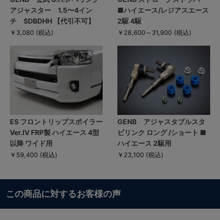
アジャスター 1.5〜4イン
■ハイエース/レジアスエース
チ SDBDHH 【代引不可】
2駆 4駆
￥3,080
(税込)
￥28,600～31,900
(税込)
ES フロントリップスポイラー
GENB アジャスタブルスタ
Ver.IV FRP製 ハイエース 4型
ビリンク ロング /ショート ■
以降 ワイド用
ハイエース 2駆用
￥59,400
(税込)
￥23,100
(税込)
この商品に対するお客様の声