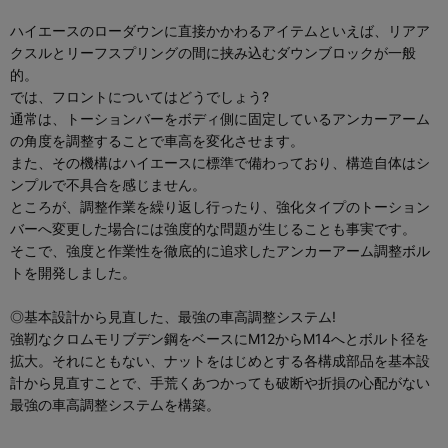
ハイエースのローダウンに直接かかわるアイテムといえば、リアア
クスルとリーフスプリングの間に挟み込むダウンブロックが一般
的。
では、フロントについてはどうでしょう?
通常は、トーションバーをボディ側に固定しているアンカーアーム
の角度を調整することで車高を変化させます。
また、その機構はハイエースに標準で備わっており、構造自体はシ
ンプルで不具合を感じません。
ところが、調整作業を繰り返し行ったり、強化タイプのトーション
バーへ変更した場合には強度的な問題が生じることも事実です。
そこで、強度と作業性を徹底的に追求したアンカーアーム調整ボル
トを開発しました。
◎基本設計から見直した、最強の車高調整システム!
強靭なクロムモリブデン鋼をベースにM12からM14へとボルト径を
拡大。それにともない、ナットをはじめとする各構成部品を基本設
計から見直すことで、手荒くあつかっても破断や折損の心配がない
最強の車高調整システムを構築。