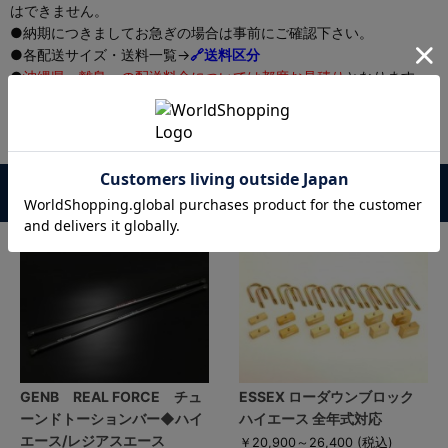
はできません。
●納期につきましてお急ぎの場合は事前にご確認下さい。
●各配送サイズ・送料一覧→
🔗送料区分
●
沖縄県・離島への配送料金については都度お見積り
となります。
ご購入前にお問合せいただくか、弊社案内メールにてご確認くださ
い。
●その他、ご購入時は必ず🔗
こちら
をご一読ください。
この商品を購入した人はこんな商品も購入しています
GENB REAL FORCE チュ
ESSEX ローダウンブロック
ーンドトーションバー◆ハイ
ハイエース 全年式対応
エース/レジアスエース
￥20,900～26,400
(税込)