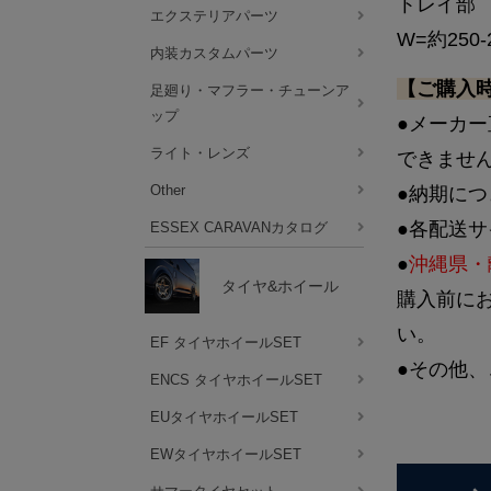
トレイ部
エクステリアパーツ
W=約250-
内装カスタムパーツ
【ご購入
足廻り・マフラー・チューンア
ップ
●メーカ
ライト・レンズ
できませ
Other
●納期に
●各配送
ESSEX CARAVANカタログ
●
沖縄県・
タイヤ&ホイール
購入前に
い。
EF タイヤホイールSET
●その他、
ENCS タイヤホイールSET
EUタイヤホイールSET
EWタイヤホイールSET