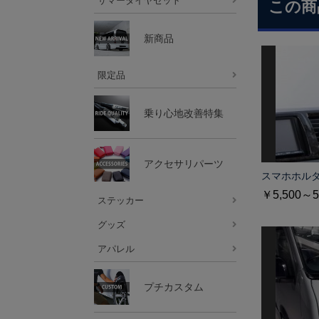
サマータイヤセット
この商
新商品
限定品
乗り心地改善特集
アクセサリパーツ
スマホホル
￥5,500～5
ステッカー
グッズ
アパレル
プチカスタム