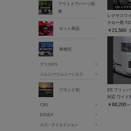
アウトドアパーツ特
集
レクサスワイ
ナロー用 TO
セット商品
￥21,560
車種別
デリカD:5
ジムニー/ジムニーシエラ
ブランド別
ES フリッパ
対応 ワイド
￥68,200～
CRS
ESSEX
カズ・クリエイション