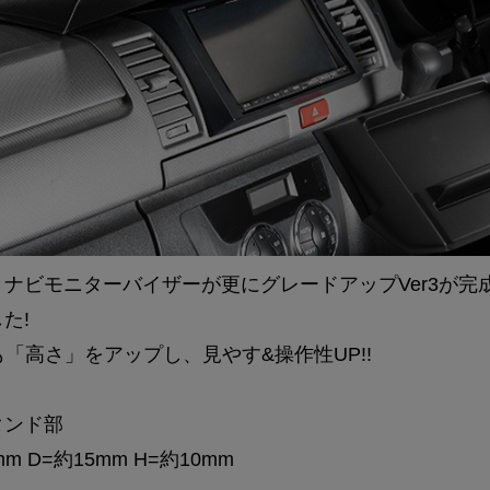
ナビモニターバイザーが更にグレードアップVer3が完
た!
りも「高さ」をアップし、見やす&操作性UP!!
タンド部
mm D=約15mm H=約10mm