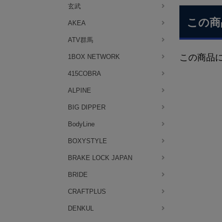
玄武
この商
AKEA
ATV群馬
この商品
1BOX NETWORK
415COBRA
ALPINE
BIG DIPPER
BodyLine
BOXYSTYLE
BRAKE LOCK JAPAN
BRIDE
CRAFTPLUS
DENKUL