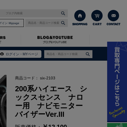
グイン･Mypage
ターバイザーVer.III
ログイン・MYページ
商品コード：
six-2103
200系ハイエース シ
ックスセンス ナロ
ー用 ナビモニター
バイザーVer.III
￥
12,100