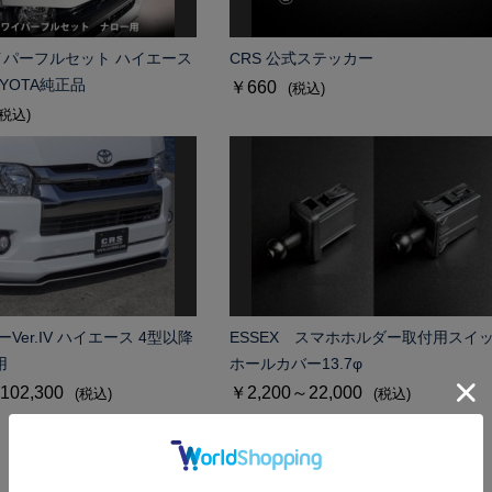
パーフルセット ハイエース
CRS 公式ステッカー
YOTA純正品
￥660
(税込)
(税込)
ーVer.IV ハイエース 4型以降
ESSEX スマホホルダー取付用スイ
用
ホールカバー13.7φ
102,300
￥2,200～22,000
(税込)
(税込)