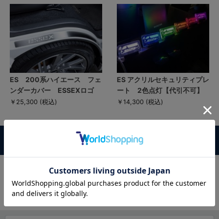
ES 200系ハイエース フェ
ES アクリルセキュリティプレ
ンダーカバー ESSEXロゴ
ート 2色点灯【代引不可】
￥25,300
(税込)
￥14,300
(税込)
この商品に対するお客様の声
この商品に対するご感想をぜひお寄せください。
レビュー