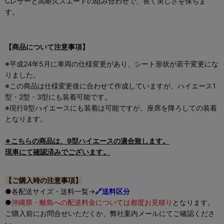
Cレザーと高耐久スエードの組み合わせで、長く美しさを保ちま
す。
【商品について注意事項】
※平成24年5月に車両の仕様変更があり、シート形状が若干変更にな
りました。
※この商品は仕様変更後に合わせて作成していますが、ハイエース1
型・2型・3型にも装着可能です。
※現行9型ハイエースにも装着は可能ですが、座席を降ろしての装着
となります。
※こちらの商品は、9型ハイエースの適合致します。
現車にて確認済みでございます。
【ご購入時の注意事項】
●各配送サイズ・送料一覧→
🔗送料区分
●
沖縄県・離島への配送料金については都度お見積り
となります。
ご購入前にお問合せいただくか、弊社案内メールにてご確認くださ