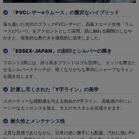
「PVCレザー×ラムース」の贅沢なハイブリッド
落ち着いた光沢のブラックPVCレザーに、高級スエード生地「ラム
ース(グレー)」をアクセントとして採用。肌に触れる瞬間のしなや
かさと、視覚的な奥行きを徹底的に追求しました。
「ESSEX-JAPAN」の刻印とシルバーの輝き
フロント2席には、誇り高きブランドロゴを型押し。エッジを際立た
せるシルバーステッチが、暗くなりがちな車内にシャープなライン
を描き出します。
計算し尽くされた「Y字ライン」の美学
スポーティーな躍動感を与える独自のY字ライン。高級感の中にレ
ーシーなエッセンスを加え、大人のカスタムを完成させます。
耐久性とメンテナンス性
上質な質感でありながら、日常の使い勝手にも配慮。汚れに強いPV