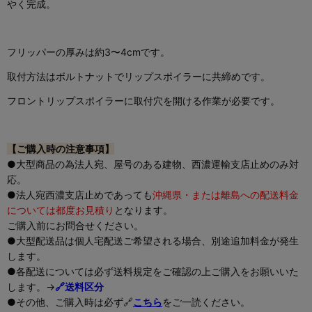
やく完成。
フリッパーの厚みは約3〜4cmです。
取付方法はボルトナットでリップスポイラーに共締めです。
フロントリップスポイラーに取付穴を開ける作業が必要です。
【ご購入時の注意事項】
●大型商品の為法人宛、屋号のある建物、西濃運輸支店止めのみ対
応。
●法人宛西濃支店止めであっても
沖縄県・または離島への配送料金
については都度お見積り
となります。
ご購入前にお問合せください。
●大型配送品は個人宅配送ご希望される場合、別途追加料金が発生
します。
●各配送については必ず送料規定をご確認の上ご購入をお願いいた
します。→
🔗送料区分
●その他、ご購入時は必ず🔗
こちら
をご一読ください。