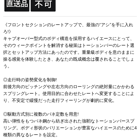
《フロントセクションのレートアップで、最強の“アシ”を手に入れ
ろ!》
キャブオーバー型式のボディ構造を採用するハイエースにとって、
そのウィークポイントを解消する秘策はトーションバーのレート選
択とセットアップ方法にあったのです。重量級ボディを意のままに
操る感覚を体験したとき、あなたの既成概念は覆されることでしょ
う。
◎走行時の姿勢変化を制御!
前後方向のピッチングや左右方向のローリングの絶対量にかかわる
スプリングレート。使用目的に合わせたレートへ変更することによ
り、不安定で緩慢だった走行フィーリングが劇的に変化。
◎駆動方式別に複数のバネ定数を用意!
高い弾性をもつバネ鋼から紡ぎ出された強靭なトーションバースプ
リング。ボディ形状のバリエーションが豊富なハイエースのために4
種類の異なるレートを設定。