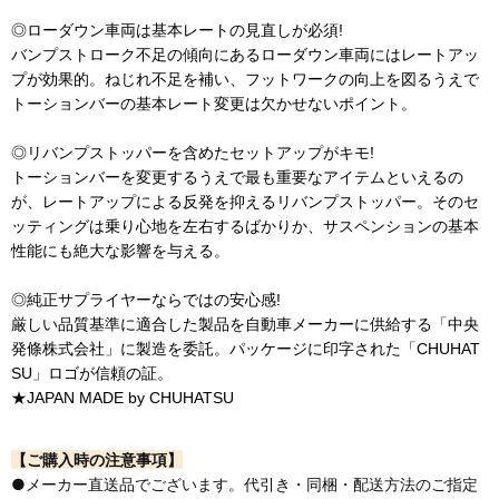
◎ローダウン車両は基本レートの見直しが必須!
バンプストローク不足の傾向にあるローダウン車両にはレートアッ
プが効果的。ねじれ不足を補い、フットワークの向上を図るうえで
トーションバーの基本レート変更は欠かせないポイント。
◎リバンプストッパーを含めたセットアップがキモ!
トーションバーを変更するうえで最も重要なアイテムといえるの
が、レートアップによる反発を抑えるリバンプストッパー。そのセ
ッティングは乗り心地を左右するばかりか、サスペンションの基本
性能にも絶大な影響を与える。
◎純正サプライヤーならではの安心感!
厳しい品質基準に適合した製品を自動車メーカーに供給する「中央
発條株式会社」に製造を委託。パッケージに印字された「CHUHAT
SU」ロゴが信頼の証。
★JAPAN MADE by CHUHATSU
【ご購入時の注意事項】
●メーカー直送品でございます。代引き・同梱・配送方法のご指定