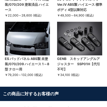
装/070/209 塗装済品 ハイエ
Ver.IV ABS製 ハイエース 標準
ース
ボディ 4型以降対応
￥22,000～28,600
(税込)
￥49,500～64,900
(税込)
ES バッドパネル ABS製 未塗
GENB スキッドアングルア
装/070/209 ハイエース 1～8
ジャスター SSP01H【代引
型 ナロー用
不可】
￥79,200～132,000
(税込)
￥34,100
(税込)
この商品に対するお客様の声