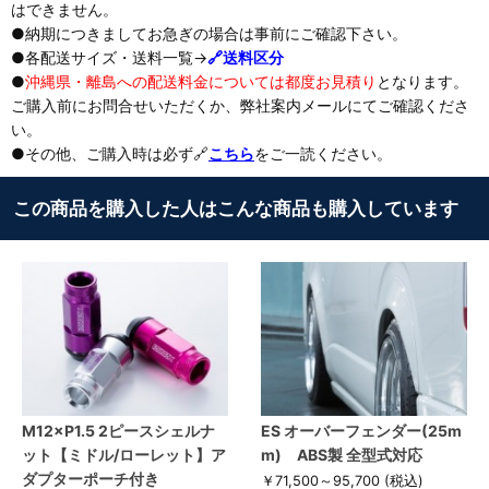
はできません。
●納期につきましてお急ぎの場合は事前にご確認下さい。
●各配送サイズ・送料一覧→
🔗送料区分
●
沖縄県・離島への配送料金については都度お見積り
となります。
ご購入前にお問合せいただくか、弊社案内メールにてご確認くださ
い。
●その他、ご購入時は必ず🔗
こちら
をご一読ください。
この商品を購入した人はこんな商品も購入しています
M12×P1.5 2ピースシェルナ
ES オーバーフェンダー(25m
ット【ミドル/ローレット】ア
m) ABS製 全型式対応
ダプターポーチ付き
￥71,500～95,700
(税込)