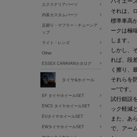
ハイエー
エクステリアパーツ
それは、
内装カスタムパーツ
標準車高
足廻り・マフラー・チューンア
ークは極
ップ
します。
ライト・レンズ
しかし、
Other
れば、段
ESSEX CARAVANカタログ
く擦り、
それらを
タイヤ&ホイール
ー”です。
EF タイヤホイールSET
試行錯誤
ENCS タイヤホイールSET
ック軽減
EUタイヤホイールSET
また、あ
EWタイヤホイールSET
で、アー