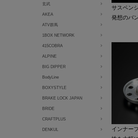
玄武
サスペン
AKEA
発想のバ
ATV群馬
1BOX NETWORK
415COBRA
ALPINE
BIG DIPPER
BodyLine
BOXYSTYLE
BRAKE LOCK JAPAN
BRIDE
CRAFTPLUS
インナー
DENKUL