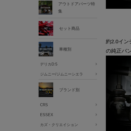
アウトドアパーツ特
集
セット商品
約2.0イ
車種別
の純正バ
デリカD:5
ジムニー/ジムニーシエラ
ブランド別
CRS
ESSEX
カズ・クリエイション