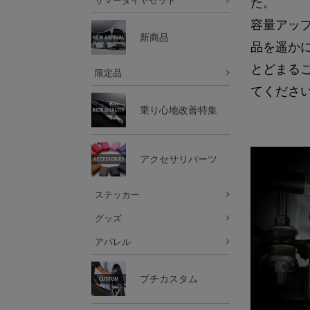
サマータイヤセット
た。
容量アッ
新商品
品を遥か
とどまる
限定品
てくださ
乗り心地改善特集
アクセサリパーツ
ステッカー
グッズ
アパレル
プチカスタム