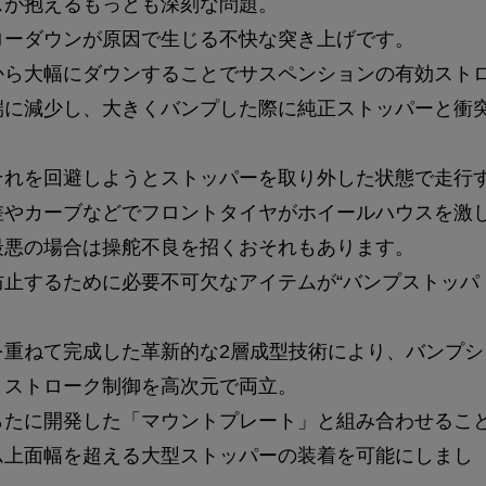
スが抱えるもっとも深刻な問題。
ローダウンが原因で生じる不快な突き上げです。
から大幅にダウンすることでサスペンションの有効スト
端に減少し、大きくバンプした際に純正ストッパーと衝
それを回避しようとストッパーを取り外した状態で走行
差やカーブなどでフロントタイヤがホイールハウスを激
最悪の場合は操舵不良を招くおそれもあります。
防止するために必要不可欠なアイテムが“バンプストッパ
を重ねて完成した革新的な2層成型技術により、バンプシ
とストローク制御を高次元で両立。
らたに開発した「マウントプレート」と組み合わせるこ
ム上面幅を超える大型ストッパーの装着を可能にしまし