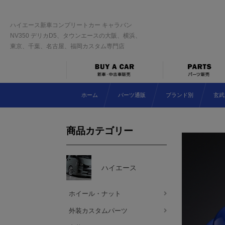
ハイエース新車コンプリートカー キャラバン
NV350 デリカD5、タウンエースの大阪、横浜、
東京、千葉、名古屋、福岡カスタム専門店
ホーム
パーツ通販
ブランド別
玄武
商品カテゴリー
ハイエース
ホイール・ナット
外装カスタムパーツ