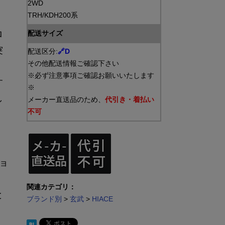
2WD
TRH/KDH200系
ロ
配送サイズ
突
配送区分:
🔗D
その他配送情報ご確認下さい
※必ず注意事項ご確認お願いいたします
す
※
し
メーカー直送品のため、
代引き・着払い
不可
ョ
関連カテゴリ：
と
ブランド別
>
玄武
>
HIACE