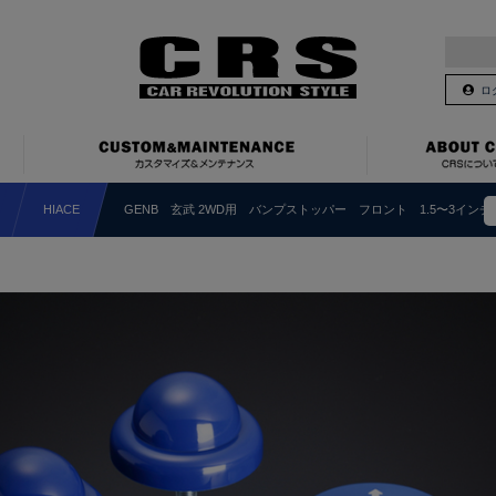
ロ
HIACE
GENB 玄武 2WD用 バンプストッパー フロント 1.5〜3インチ 