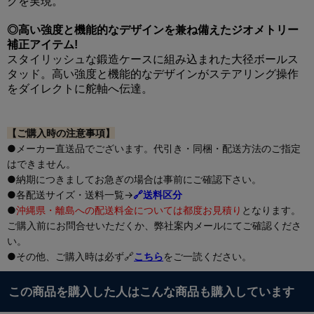
クを実現。
◎高い強度と機能的なデザインを兼ね備えたジオメトリー
補正アイテム!
スタイリッシュな鍛造ケースに組み込まれた大径ボールス
タッド。高い強度と機能的なデザインがステアリング操作
をダイレクトに舵軸へ伝達。
【ご購入時の注意事項】
●メーカー直送品でございます。代引き・同梱・配送方法のご指定
はできません。
●納期につきましてお急ぎの場合は事前にご確認下さい。
●各配送サイズ・送料一覧→
🔗送料区分
●
沖縄県・離島への配送料金については都度お見積り
となります。
ご購入前にお問合せいただくか、弊社案内メールにてご確認くださ
い。
●その他、ご購入時は必ず🔗
こちら
をご一読ください。
この商品を購入した人はこんな商品も購入しています