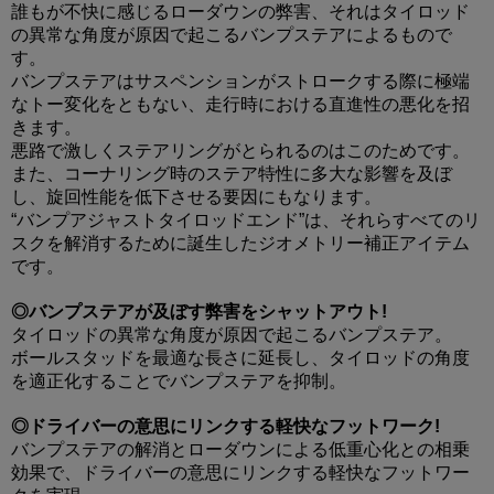
誰もが不快に感じるローダウンの弊害、それはタイロッド
の異常な角度が原因で起こるバンプステアによるもので
す。
バンプステアはサスペンションがストロークする際に極端
なトー変化をともない、走行時における直進性の悪化を招
きます。
悪路で激しくステアリングがとられるのはこのためです。
また、コーナリング時のステア特性に多大な影響を及ぼ
し、旋回性能を低下させる要因にもなります。
“バンプアジャストタイロッドエンド”は、それらすべてのリ
スクを解消するために誕生したジオメトリー補正アイテム
です。​
◎バンプステアが及ぼす弊害をシャットアウト!
タイロッドの異常な角度が原因で起こるバンプステア。
ボールスタッドを最適な長さに延長し、タイロッドの角度
を適正化することでバンプステアを抑制。
◎ドライバーの意思にリンクする軽快なフットワーク!
バンプステアの解消とローダウンによる低重心化との相乗
効果で、ドライバーの意思にリンクする軽快なフットワー