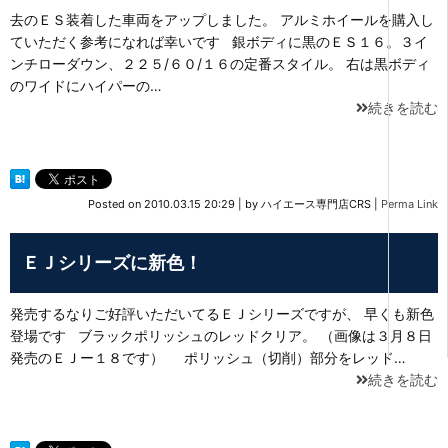
去のＥＳ装着した車両をアップしました。 アルミホイールを購入し
ていただく参考になれば幸いです 銀ボディに黒のＥＳ１６。３イ
ンチローダウン、２２５/６０/１６の定番スタイル。 右は黒ボディ
のワイドにハイパーの…
続きを読む
Posted on
2010.03.15 20:29
|
by
ハイエース専門店CRS
|
Perma Link
ＥＪシリーズに新色！
発売するなりご好評いただいてるＥＪシリーズですが、 早くも新色
登場です ブラックポリッシュのレッドクリア。 （画像は３月８日
発売のＥＪー１８です） ポリッシュ（切削）部分をレッド…
続きを読む