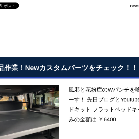
Poste
品作業！Newカスタムパーツをチェック！！
風邪と花粉症のWパンチを
ーす！ 先日ブログとYout
ドキット フラットベッドキッ
みの金額は ￥6400…