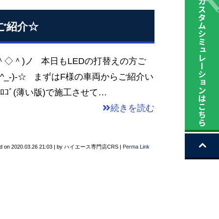
のご紹介☆
＾◇＾)ノ 本日もLEDの打替えの方ご
^_-)-☆ まずはF様の車両からご紹介い
EXﾛｺﾞ(薄い版)で施工させて…
続きを読む
d on
2020.03.26 21:03
|
by
ハイエース専門店CRS
|
Perma Link