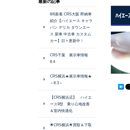
最新の記事
8/6新着 CRS大阪 即納車
ﾊｲ
紹介【ハイエース キャラ
バン デリカ タウンエー
ス 新車 中古車 カスタム
カー】日々更新中！
CRS千葉 展示車情報
8.4
CRS横浜🔥展示車情報🔥
～8.3～
【CRS横浜店】 ハイエ
ース9型 乗り心地改善
＆室内快適化
🌟CRS横浜🌟買取＆下取