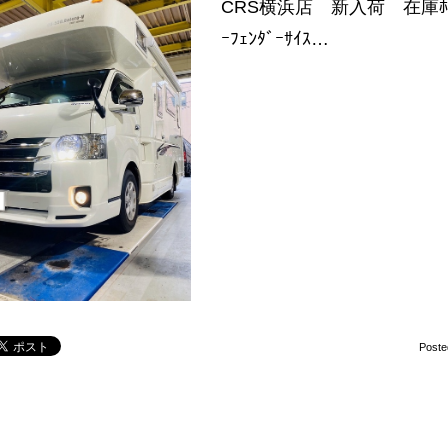
CRS横浜店 新入荷 在庫ﾎｲｰﾙ 
ｰﾌｪﾝﾀﾞｰｻｲｽ…
Poste