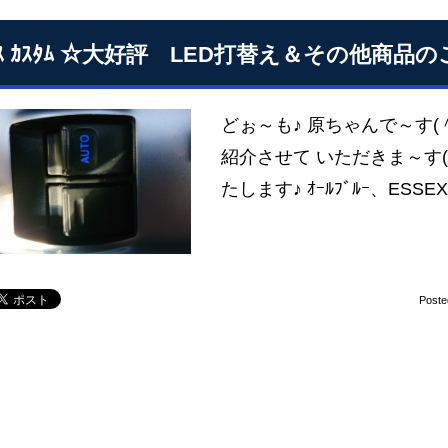
ｴｰｽ ｶｽﾀﾑ ☆大好評 LED打替え＆その他商品
どぉ～も♪ 原ちゃんで～す(
紹介させて いただきま～す(
たします♪ ｵｰﾙﾌﾞﾙｰ、ESS
Poste