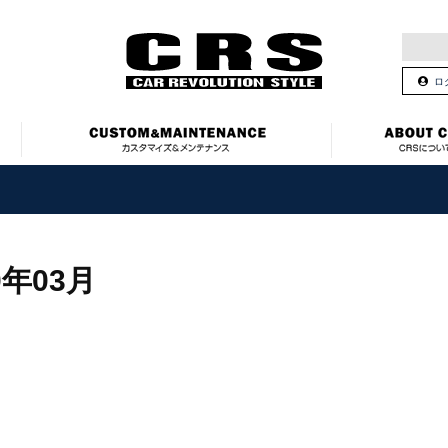
ロ
0年03月