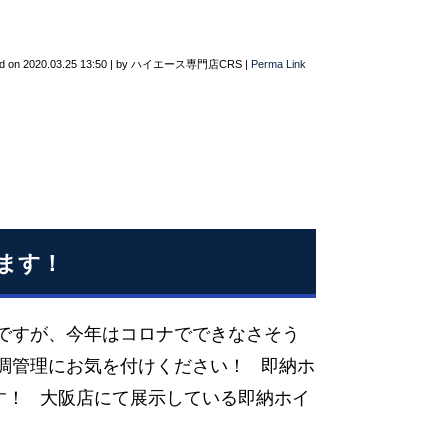
d on
2020.03.25 13:50
|
by
ハイエース専門店CRS
|
Perma Link
ます！
期ですが、今年はコロナでできなさそう
調管理にお気を付けください！ 即納ホ
す！ 大阪店にて展示している即納ホイ