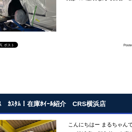
Poste
ｰｽ ｶｽﾀﾑ！在庫ﾎｲｰﾙ紹介 CRS横浜店
こんにちはー まるちゃんです