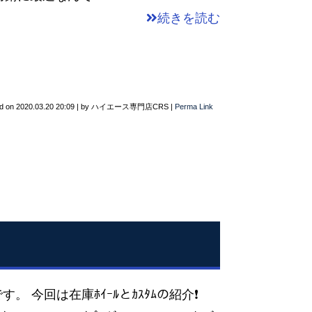
続きを読む
d on
2020.03.20 20:09
|
by
ハイエース専門店CRS
|
Perma Link
。 今回は在庫ﾎｲｰﾙとｶｽﾀﾑの紹介❗