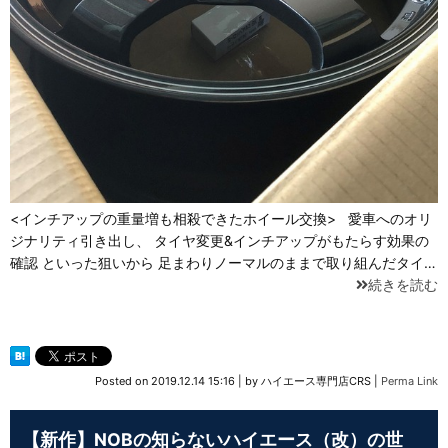
<インチアップの重量増も相殺できたホイール交換> 愛車へのオリ
ジナリティ引き出し、 タイヤ変更&インチアップがもたらす効果の
確認 といった狙いから 足まわりノーマルのままで取り組んだタイ…
続きを読む
Posted on
2019.12.14 15:16
|
by
ハイエース専門店CRS
|
Perma Link
【新作】NOBの知らないハイエース（改）の世