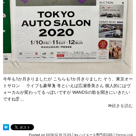
今年も1か月きりましたが こちらも1か月きりました そう、東京オー
トサロン ライブも豪華🕺 冬といえば広瀬香美さん 個人的にはヴ
ォーカルが変わってるっぽいですが WANDSの歌を聞きにいきたい
ですね👂 …
続きを読む
Posted on
2019.12.15 11:25
|
by
ハイエース専門店CRS
|
Perma Link