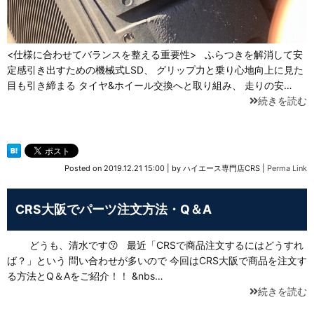
<仕様に合わせてバランスを整える重要性> ふらつきを解消して安
定感引き出すための機械式LSD、 グリップ力と乗り心地向上に見た
目も引き締まる タイヤ&ホイール交換へと取り組み、 走りの安…
続きを読む
Posted on
2019.12.21 15:00
|
by
ハイエース専門店CRS
|
Perma Link
CRS大阪でパーツ注文方法・Q＆A
どうも、清水です😗 最近「CRSで商品注文するにはどうすれ
ば？」という 問い合わせが多いので 今回はCRS大阪で商品を注文す
る方法とQ＆Aをご紹介！！ &nbs…
続きを読む