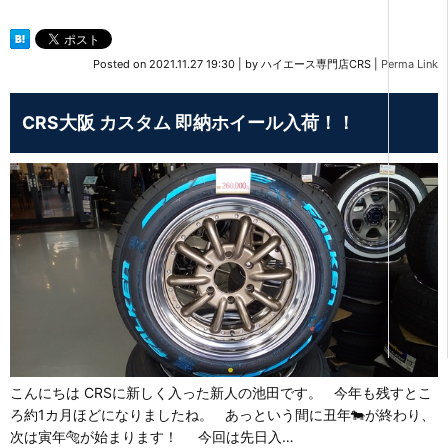
Posted on
2021.11.27 19:30
|
by
ハイエース専門店CRS
|
Perma Link
CRS大阪 カスタム 即納ホイール入荷！！
こんにちは CRSに新しく入った新人の池田です。 今年も残すとこ
ろ約1カ月ほどになりましたね。 あっという間に丑年🐄が終わり、
次は寅年🐅が始まります！ 今回は先日入…