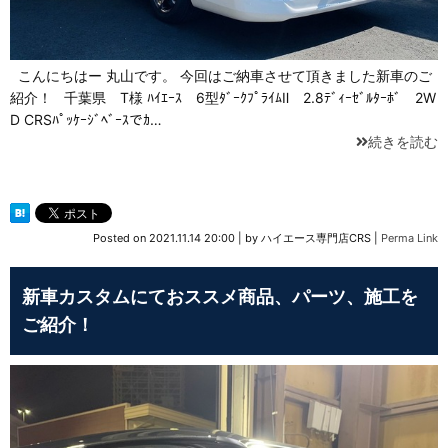
こんにちはー 丸山です。 今回はご納車させて頂きました新車のご
紹介！ 千葉県 T様 ﾊｲｴｰｽ 6型ﾀﾞｰｸﾌﾟﾗｲﾑⅡ 2.8ﾃﾞｨｰｾﾞﾙﾀｰﾎﾞ 2W
D CRSﾊﾟｯｹｰｼﾞﾍﾞｰｽでｶ…
続きを読む
Posted on
2021.11.14 20:00
|
by
ハイエース専門店CRS
|
Perma Link
新車カスタムにておススメ商品、パーツ、施工を
ご紹介！