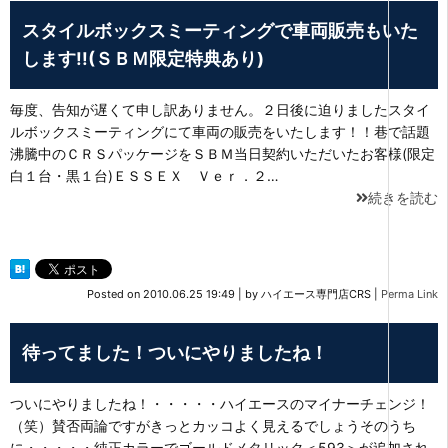
スタイルボックスミーティングで車両販売もいた
します!!(ＳＢＭ限定特典あり)
毎度、告知が遅くて申し訳ありません。２日後に迫りましたスタイ
ルボックスミーティングにて車両の販売をいたします！！巷で話題
沸騰中のＣＲＳパッケージをＳＢＭ当日契約いただいたお客様(限定
白１台・黒１台)ＥＳＳＥＸ Ｖｅｒ．２…
続きを読む
Posted on
2010.06.25 19:49
|
by
ハイエース専門店CRS
|
Perma Link
待ってました！ついにやりましたね！
ついにやりましたね！・・・・・ハイエースのマイナーチェンジ！
（笑）賛否両論ですがきっとカッコよく見えるでしょうそのうち
に・・・・・純正カラーでゴールドメタリック＜593＞が追加され