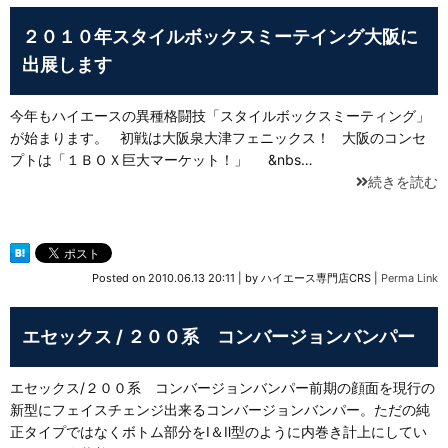
２０１０年スタイルボックスミーテイング大阪に
出展します
今年もハイエースの異種格闘技「スタイルボックスミーティング」
が始まります。 初戦は大阪泉大津フェニックス！ 大阪のコンセ
プトは「１ＢＯＸ巨大マーケット！」 &nbs…
続きを読む
Posted on
2010.06.13 20:11
|
by
ハイエース専門店CRS
|
Perma Link
エセックス / ２００系 コンバージョンバンパー
エセックス/２００系 コンバージョンバンパー前期の顔面を現行の
新型にフェイスチェンジ出来るコンバージョンバンパー。ただの純
正タイプではなくボトム部分をⅠ＆Ⅱ型のように内巻き計上にしてい