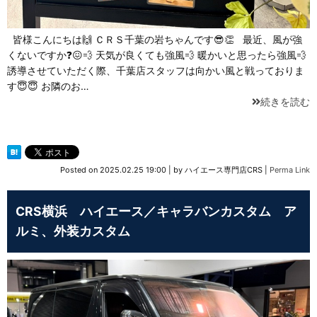
皆様こんにちは🙌 ＣＲＳ千葉の岩ちゃんです😎👏 最近、風が強
くないですか❓😖💨 天気が良くても強風💨 暖かいと思ったら強風💨
誘導させていただく際、千葉店スタッフは向かい風と戦っておりま
す😇😇 お隣のお…
続きを読む
Posted on
2025.02.25 19:00
|
by
ハイエース専門店CRS
|
Perma Link
CRS横浜 ハイエース／キャラバンカスタム ア
ルミ、外装カスタム