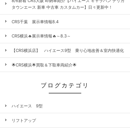
8/6新着 CRS大阪 即納車紹介【ハイエース キャラバン デリカ
タウンエース 新車 中古車 カスタムカー】日々更新中！
CRS千葉 展示車情報8.4
CRS横浜🔥展示車情報🔥～8.3～
【CRS横浜店】 ハイエース9型 乗り心地改善＆室内快適化
🌟CRS横浜🌟買取＆下取車両紹介🌟
ブログカテゴリ
ハイエース 9型
リフトアップ