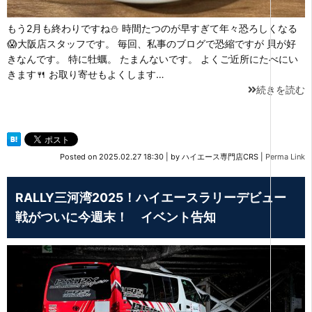
もう2月も終わりですね⛄ 時間たつのが早すぎて年々恐ろしくなる
😱大阪店スタッフです。 毎回、私事のブログで恐縮ですが 貝が好
きなんです。 特に牡蠣。 たまんないです。 よくご近所にたべにい
きます🍴 お取り寄せもよくします…
続きを読む
Posted on
2025.02.27 18:30
|
by
ハイエース専門店CRS
|
Perma Link
RALLY三河湾2025！ハイエースラリーデビュー
戦がついに今週末！ イベント告知