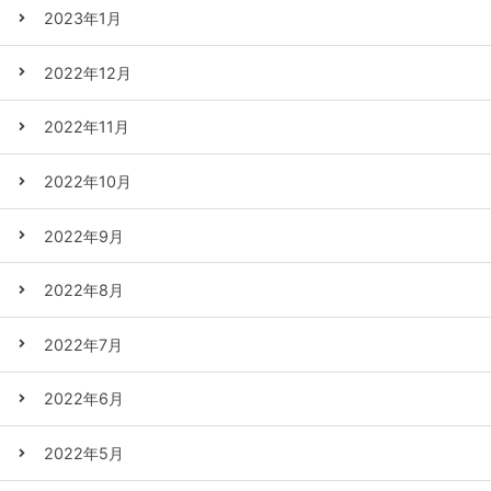
2023年1月
2022年12月
2022年11月
2022年10月
2022年9月
2022年8月
2022年7月
2022年6月
2022年5月