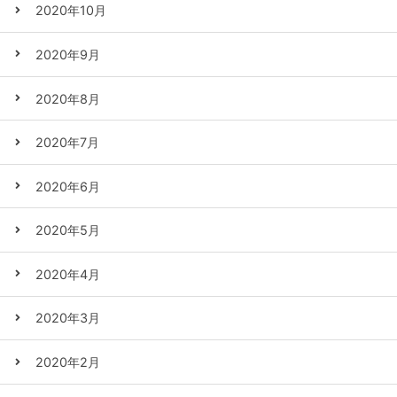
2020年10月
2020年9月
2020年8月
2020年7月
2020年6月
2020年5月
2020年4月
2020年3月
2020年2月