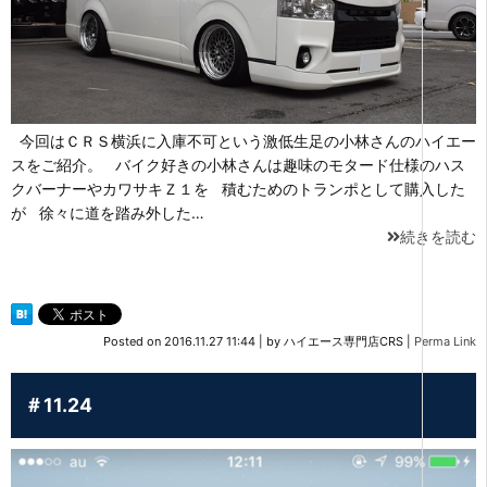
今回はＣＲＳ横浜に入庫不可という激低生足の小林さんのハイエー
スをご紹介。 バイク好きの小林さんは趣味のモタード仕様のハス
クバーナーやカワサキＺ１を 積むためのトランポとして購入した
が 徐々に道を踏み外した…
続きを読む
Posted on
2016.11.27 11:44
|
by
ハイエース専門店CRS
|
Perma Link
＃11.24