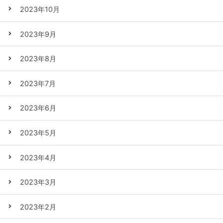
2023年10月
2023年9月
2023年8月
2023年7月
2023年6月
2023年5月
2023年4月
2023年3月
2023年2月