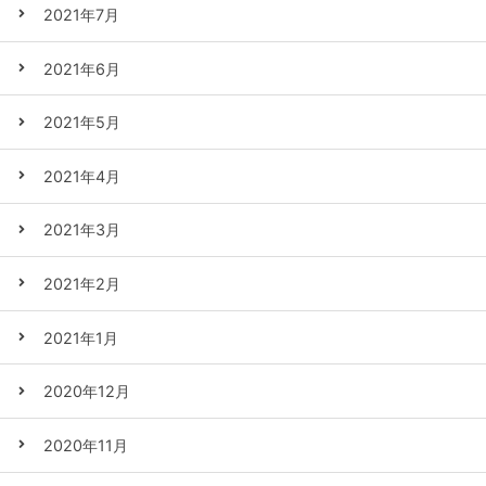
2021年7月
2021年6月
2021年5月
2021年4月
2021年3月
2021年2月
2021年1月
2020年12月
2020年11月