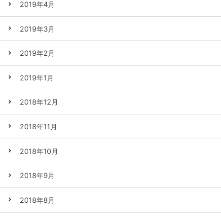
2019年4月
2019年3月
2019年2月
2019年1月
2018年12月
2018年11月
2018年10月
2018年9月
2018年8月