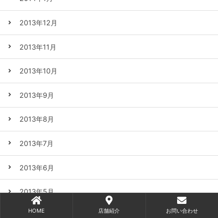
2013年12月
2013年11月
2013年10月
2013年9月
2013年8月
2013年7月
2013年6月
2013年5月
HOME
店舗紹介
お問い合わせ
2013年4月