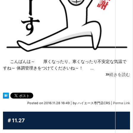
こんばんは～ 厚くなったり、寒くなったり不安定な気温で
すね～ 体調管理きをつけてくださいね～！ …
続きを読む
Posted on
2016.11.28 16:49
|
by
ハイエース専門店CRS
|
Perma Link
＃11.27