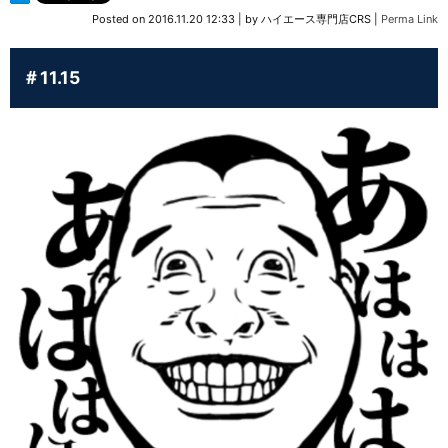
Posted on
2016.11.20 12:33
|
by
ハイエース専門店CRS
|
Perma Link
＃11.15