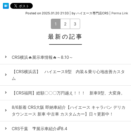
Posted on
2025.01.20 21:33
|
by
ハイエース専門店CRS
|
Perma Link
1
2
3
最新の記事
CRS横浜🔥展示車情報🔥～8.10～
【CRS横浜店】 ハイエース9型 内装＆乗り心地改善カスタ
ム
【CRS福岡】総額〇〇〇万円越え！！！ 新車9型、大変身。
8/6新着 CRS大阪 即納車紹介【ハイエース キャラバン デリカ
タウンエース 新車 中古車 カスタムカー】日々更新中！
CRS千葉 🌴展示車紹介🌈8.4