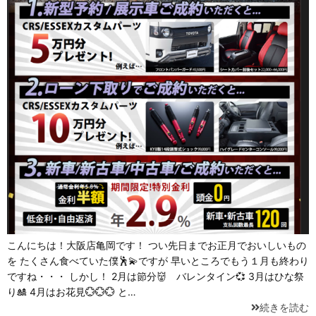
こんにちは！大阪店亀岡です！ つい先日までお正月でおいしいもの
を たくさん食べていた僕🕺💫ですが 早いところでもう１月も終わり
ですね・・・ しかし！ 2月は節分👹 バレンタイン💞 3月はひな祭
り🎎 4月はお花見💮💮💮 と…
続きを読む