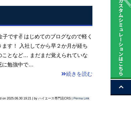
金子です✌ はじめてのブログなので軽く
きます！ 入社してから早２か月が経ち
のことなど… まだまだ覚えられていな
死に勉強中で…
続きを読む
d on
2025.06.30 19:21
|
by
ハイエース専門店CRS
|
Perma Link