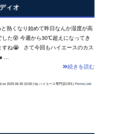
ーディオ
わと熱くなり始めて昨日なんか湿度が高
した😵 今週から30℃超えになってき
すね😭 さて今回もハイエースのカス
 …
続きを読む
d on
2025.06.30 10:00
|
by
ハイエース専門店CRS
|
Perma Link