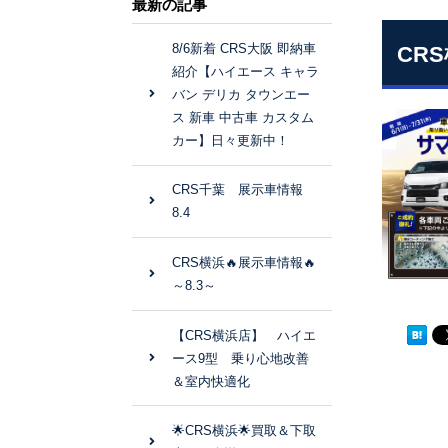
最新の記事
8/6新着 CRS大阪 即納車
CRS
紹介【ハイエース キャラ
バン デリカ タウンエー
ス 新車 中古車 カスタム
カー】日々更新中！
CRS千葉 展示車情報
8.4
CRS横浜🔥展示車情報🔥
～8.3～
【CRS横浜店】 ハイエ
ース9型 乗り心地改善
＆室内快適化
🌟CRS横浜🌟買取＆下取