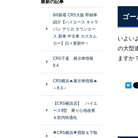
最新の記事
8/6新着 CRS大阪 即納車
ゴー
紹介【ハイエース キャラ
バン デリカ タウンエー
ス 新車 中古車 カスタム
いよい
カー】日々更新中！
の大型
ますか
CRS千葉 展示車情報
8.4
CRS横浜🔥展示車情報🔥
～8.3～
【CRS横浜店】 ハイエ
ース9型 乗り心地改善
＆室内快適化
🌟CRS横浜🌟買取＆下取