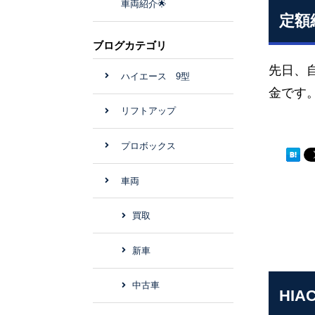
車両紹介🌟
定額
ブログカテゴリ
先日、
ハイエース 9型
金です
リフトアップ
プロボックス
車両
買取
新車
中古車
HIA