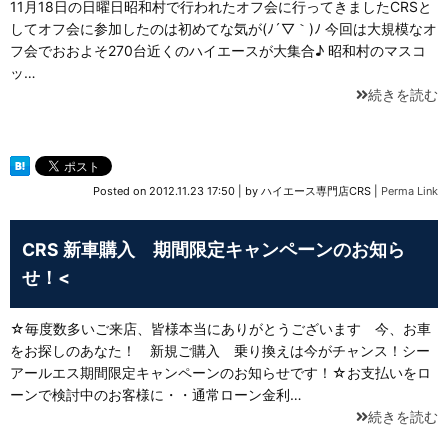
11月18日の日曜日昭和村で行われたオフ会に行ってきましたCRSと
してオフ会に参加したのは初めてな気が(ﾉ´▽｀)ﾉ 今回は大規模なオ
フ会でおおよそ270台近くのハイエースが大集合♪ 昭和村のマスコ
ッ…
続きを読む
Posted on
2012.11.23 17:50
|
by
ハイエース専門店CRS
|
Perma Link
CRS 新車購入 期間限定キャンペーンのお知ら
せ！<
☆毎度数多いご来店、皆様本当にありがとうございます 今、お車
をお探しのあなた！ 新規ご購入 乗り換えは今がチャンス！シー
アールエス期間限定キャンペーンのお知らせです！☆お支払いをロ
ーンで検討中のお客様に・・通常ローン金利…
続きを読む