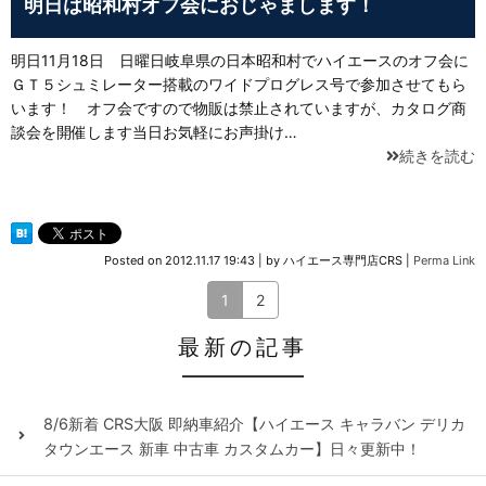
明日は昭和村オフ会におじゃまします！
明日11月18日 日曜日岐阜県の日本昭和村でハイエースのオフ会に
ＧＴ５シュミレーター搭載のワイドプログレス号で参加させてもら
います！ オフ会ですので物販は禁止されていますが、カタログ商
談会を開催します当日お気軽にお声掛け…
続きを読む
Posted on
2012.11.17 19:43
|
by
ハイエース専門店CRS
|
Perma Link
1
2
最新の記事
8/6新着 CRS大阪 即納車紹介【ハイエース キャラバン デリカ
タウンエース 新車 中古車 カスタムカー】日々更新中！