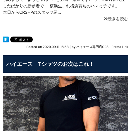
したばかりの新参者で 横浜生まれ横浜育ちのハマっ子です。
本日からCRSHPのスタッフ紹…
続きを読む
Posted on
2020.09.11 18:53
|
by
ハイエース専門店CRS
|
Perma Link
ハイエース Tシャツのお次はこれ！