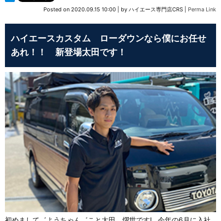
Posted on
2020.09.15 10:00
|
by
ハイエース専門店CRS
|
Perma Link
ハイエースカスタム ローダウンなら僕にお任せ
あれ！！ 新登場太田です！
初めまして゛ようちゃん゛こと太田 燿世です! 今年の6月に入社