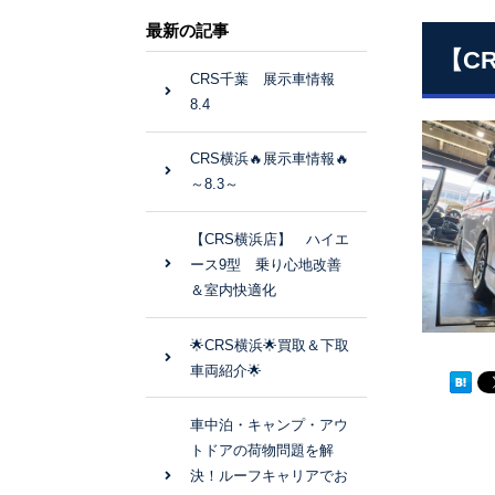
最新の記事
【C
CRS千葉 展示車情報
8.4
CRS横浜🔥展示車情報🔥
～8.3～
【CRS横浜店】 ハイエ
ース9型 乗り心地改善
＆室内快適化
🌟CRS横浜🌟買取＆下取
車両紹介🌟
車中泊・キャンプ・アウ
トドアの荷物問題を解
決！ルーフキャリアでお