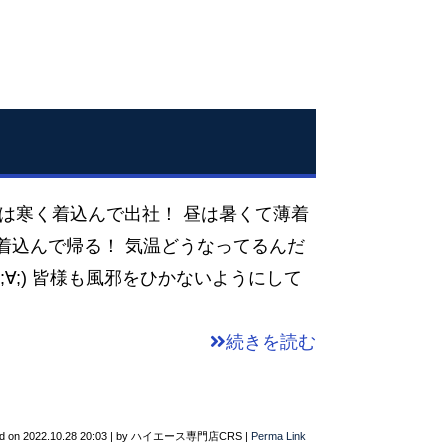
は朝は寒く着込んで出社！ 昼は暑くて薄着
着込んで帰る！ 気温どうなってるんだ
;∀;) 皆様も風邪をひかないようにして
続きを読む
d on
2022.10.28 20:03
|
by
ハイエース専門店CRS
|
Perma Link