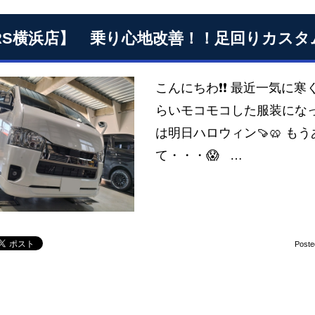
RS横浜店】 乗り心地改善！！足回りカスタ
こんにちわ❗❗ 最近一気に
らいモコモコした服装になっ
は明日ハロウィン🍠🥨 
て・・・😱 …
Poste