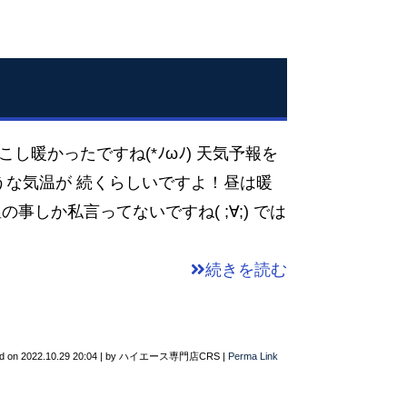
すこし暖かったですね(*ﾉωﾉ) 天気予報を
うな気温が 続くらしいですよ！昼は暖
温の事しか私言ってないですね( ;∀;) では
続きを読む
d on
2022.10.29 20:04
|
by
ハイエース専門店CRS
|
Perma Link