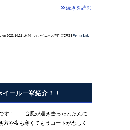
続きを読む
d on
2022.10.21 16:40
|
by
ハイエース専門店CRS
|
Perma Link
納ホイール一挙紹介！！
池田です！ 台風が過ぎ去ったとたんに
 朝方や夜も寒くてもうコートが恋しく