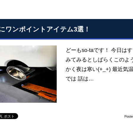
にワンポイントアイテム3選！
どーもso-taです！ 今日は
みてみるとしばらくこのよ
かく夜は寒い(+_+) 最近気
では 話は…
Poste