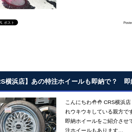
Poste
RS横浜店】あの特注ホイールも即納で？ 
こんにちわ🤚🤚 CRS横浜
れウキウキしている親方です
即納ホイールをご紹介させて
注ホイールもあります…