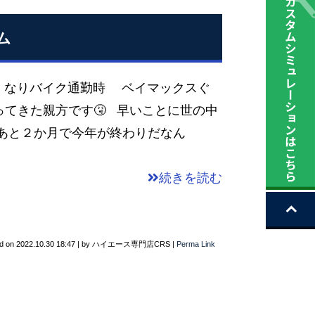
ム
寒くなりバイク通勤時 ベイマックスぐ
てきた親方です🤧 早いことに世の中
もうあと２か月で今年が終わりだなん
続きを読む
d on
2022.10.30 18:47
|
by
ハイエース専門店CRS
|
Perma Link