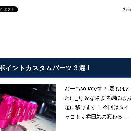
Post
ポイントカスタムパーツ３選！
どーもso-taです！ 夏も
た(+_+) みなさま体調に
題に移ります！ 今回はタイ
っこよく雰囲気の変わる…