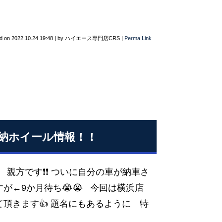
d on
2022.10.24 19:48
|
by
ハイエース専門店CRS
|
Perma Link
即納ホイール情報！！
店 親方です❗❗ ついに自分の車が納車さ
が←9か月待ち😭😭 今回は横浜店
頂きます👍 題名にもあるように 特