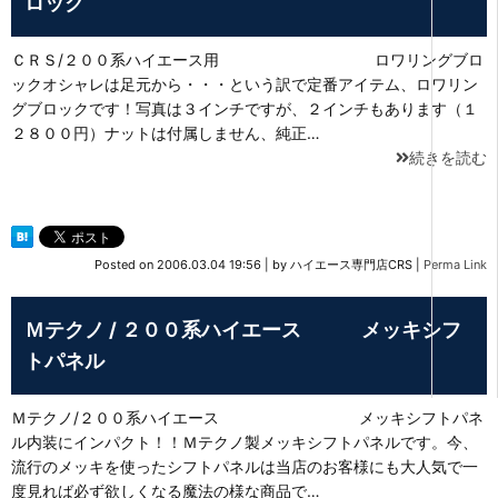
ロック
ＣＲＳ/２００系ハイエース用 ロワリングブロ
ックオシャレは足元から・・・という訳で定番アイテム、ロワリン
グブロックです！写真は３インチですが、２インチもあります（１
２８００円）ナットは付属しません、純正…
続きを読む
Posted on
2006.03.04 19:56
|
by
ハイエース専門店CRS
|
Perma Link
Ｍテクノ / ２００系ハイエース メッキシフ
トパネル
Ｍテクノ/２００系ハイエース メッキシフトパネ
ル内装にインパクト！！Ｍテクノ製メッキシフトパネルです。今、
流行のメッキを使ったシフトパネルは当店のお客様にも大人気で一
度見れば必ず欲しくなる魔法の様な商品で…