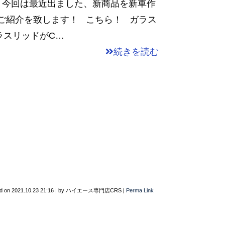
 今回は最近出ました、新商品を新車作
ご紹介を致します！ こちら！ ガラス
ラスリッドがC…
続きを読む
d on
2021.10.23 21:16
|
by
ハイエース専門店CRS
|
Perma Link