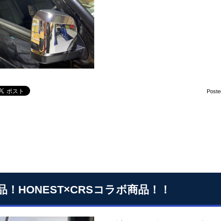
Poste
品！HONEST×CRSコラボ商品！！