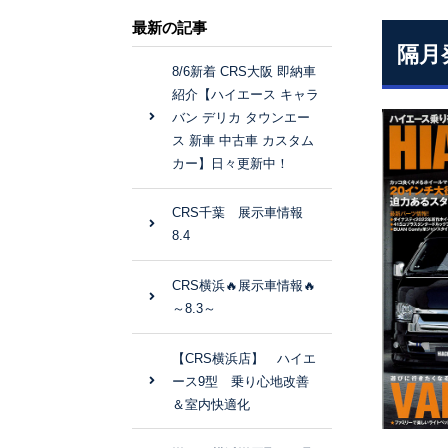
最新の記事
隔月
8/6新着 CRS大阪 即納車
紹介【ハイエース キャラ
バン デリカ タウンエー
ス 新車 中古車 カスタム
カー】日々更新中！
CRS千葉 展示車情報
8.4
CRS横浜🔥展示車情報🔥
～8.3～
【CRS横浜店】 ハイエ
ース9型 乗り心地改善
＆室内快適化