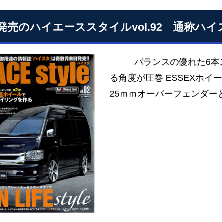
発売のハイエーススタイルvol.92 通称ハ
バランスの優れた6本ス
る角度が圧巻 ESSEXホイ
25ｍｍオーバーフェンダー