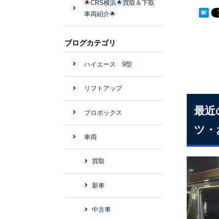
🌟CRS横浜🌟買取＆下取
車両紹介🌟
ブログカテゴリ
ハイエース 9型
リフトアップ
最近
プロボックス
ツ・
車両
買取
新車
中古車