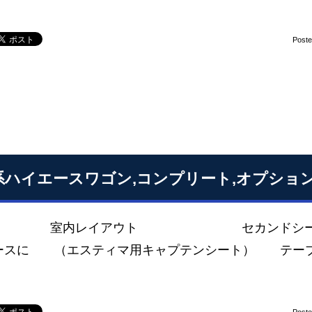
Post
0系ハイエースワゴン,コンプリート,オプショ
レイアウト セカンドシートを変更
ースに （エスティマ用キャプテンシート） テーブ