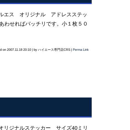
ルエス オリジナル アドレスステッ
とあわせればバッチリです。小１枚５０
ed on
2007.11.18 20:10
|
by
ハイエース専門店CRS
|
Perma Link
オリジナルステッカー サイズ40ミリ