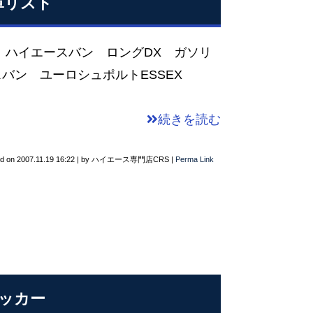
在庫リスト
17年式 ハイエースバン ロングDX ガソリ
ースバン ユーロシュポルトESSEX
続きを読む
ed on
2007.11.19 16:22
|
by
ハイエース専門店CRS
|
Perma Link
テッカー