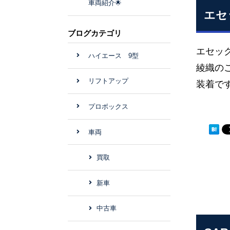
車両紹介🌟
エセ
ブログカテゴリ
エセッ
ハイエース 9型
綾織の
リフトアップ
装着で
プロボックス
車両
買取
新車
中古車