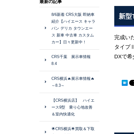
最新の記事
8/6新着 CRS大阪 即納車
新型
紹介【ハイエース キャラ
バン デリカ タウンエー
ス 新車 中古車 カスタム
完成いた
カー】日々更新中！
タイプ
DXで
CRS千葉 展示車情報
8.4
CRS横浜🔥展示車情報🔥
～8.3～
【CRS横浜店】 ハイエ
ース9型 乗り心地改善
＆室内快適化
🌟CRS横浜🌟買取＆下取