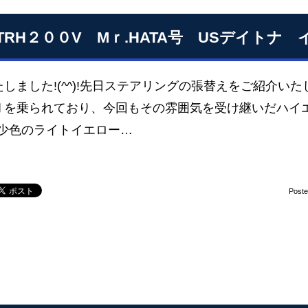
TRH２００V Mｒ.HATA号 USデイトナ
しました!(^^)!先日ステアリングの張替えをご紹介い
Ⅱを乗られており、今回もその雰囲気を受け継いだハイ
希少色のライトイエロー…
Post