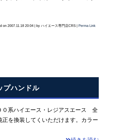
ed on
2007.11.18 20:04
|
by
ハイエース専門店CRS
|
Perma Link
リップハンドル
２００系ハイエース・レジアスエース 全
純正を換装してくいただけます。カラー