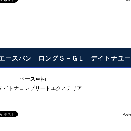
Post
エースバン ロングＳ－ＧＬ デイトナユー
ース車輌 2007y ハ
GL デイトナコンプリートエクス
Post