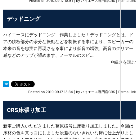
Posted on
2010.09.17 18:51
|
by
ハイエース専門店CRS
|
Perma Link
デッドニング
ハイエースにデッドニング 作業しました！デッドニングとは、ド
アの鉄板部分の余分な振動などを制振する事により、スピーカーの
本来の音を忠実に再現させる事により低音の増強、高音のクリアー
感などのアップが望めます、ノーマルのスピ…
続きを読む
Posted on
2010.09.17 18:34
|
by
ハイエース専門店CRS
|
Perma Link
CRS床張り加工
新車ご購入いただきました葛原様号に床張り加工しました。今回は
床材の色を真っ白にしました段差のないきれいな床に仕上がりまし