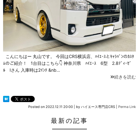
こんにちはー 丸山です。 今回はCRS横浜店、ﾊｲｴｰｽとｷｬﾗﾊﾞﾝのｶｽﾀ
ﾑのご紹介！ 1台目はこちら👇 神奈川県 ﾊｲｴｰｽ 6型 2.8ﾃﾞｨｰｾﾞ
ﾙ Iさん 入庫時は2ｲﾝﾁ &nb…
続きを読む
Posted on
2022.12.11 20:00
|
by
ハイエース専門店CRS
|
Perma Link
最新の記事