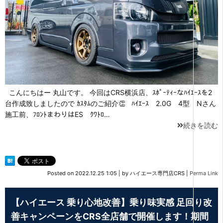
こんにちはー 丸山です。 今回はCRS横浜店、ｽﾎﾟｰﾃｨｰなﾊｲｴｰｽを2
台作成致しましたので ｶｽﾀﾑのご紹介👏 ﾊｲｴｰｽ 2.0G 4型 Nさん
施工前、ﾌﾛﾝﾄまわりはES ｸﾜﾄﾛ…
続きを読む
Posted on
2022.12.25 1:05
|
by
ハイエース専門店CRS
|
Perma Link
【ハイエース 乗り心地改善】乗り味実感 足回り改
善キャンペーンをCRS全店舗で開催します！期間